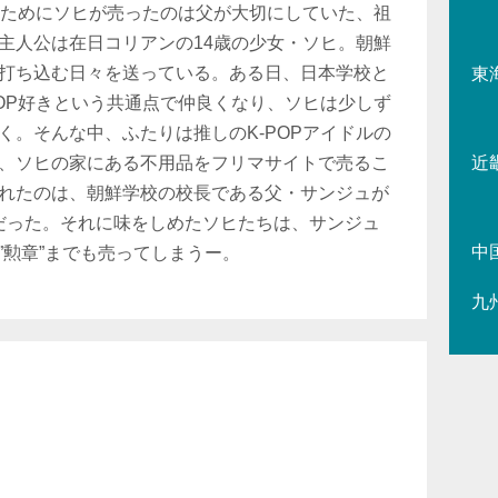
いくためにソヒが売ったのは父が大切にしていた、祖
主人公は在日コリアンの14歳の少女・ソヒ。朝鮮
打ち込む日々を送っている。ある日、日本学校と
東
POP好きという共通点で仲良くなり、ソヒは少しず
く。そんな中、ふたりは推しのK-POPアイドルの
、ソヒの家にある不用品をフリマサイトで売るこ
近
れたのは、朝鮮学校の校長である父・サンジュが
だった。それに味をしめたソヒたちは、サンジュ
中
”勲章”までも売ってしまうー。
九