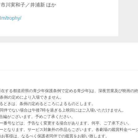
／市川実和子／井浦新 ほか
ilm/trophy/
所在する都道府県の青少年保護条例で定める青少年)は、深夜営業及び映画の終
該条例の定めにより入場できません。
るときは、条例の定めるところによるものとします。
者同伴でない場合は午後7時を過ぎる上映回にはご入場いただけません。
予告編がございます。予めご了承ください。
ー番号などは、予告なく変更する場合があります。何卒、ご了承下さい。
はレイトショーとなります。サービス対象外の作品もございます。各劇場の鑑賞料金ペ
-12 12歳未満のお客様は、なるべく保護者同伴での鑑賞をお願い致します。