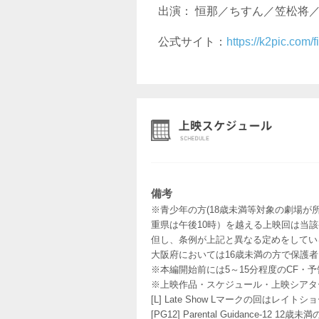
出演： 恒那／ちすん／笠松将
公式サイト：
https://k2pic.com/f
備考
※青少年の方(18歳未満等対象の劇場が
重県は午後10時）を越える上映回は当
但し、条例が上記と異なる定めをしてい
大阪府においては16歳未満の方で保護
※本編開始前には5～15分程度のCF・
※上映作品・スケジュール・上映シアタ
[L] Late Show Lマークの回
[PG12] Parental Guidance