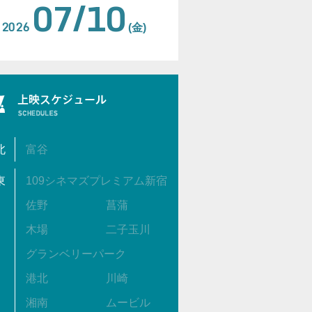
07/10
2026
(金)
北
富谷
東
109シネマズプレミアム新宿
佐野
菖蒲
木場
二子玉川
グランベリーパーク
港北
川崎
湘南
ムービル