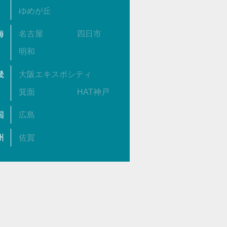
ゆめが丘
海
名古屋
四日市
明和
畿
大阪エキスポシティ
箕面
HAT神戸
国
広島
州
佐賀