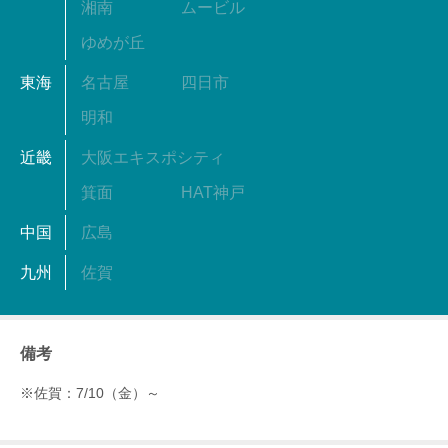
湘南
ムービル
ゆめが丘
東海
名古屋
四日市
明和
近畿
大阪エキスポシティ
箕面
HAT神戸
中国
広島
九州
佐賀
備考
※佐賀：7/10（金）～