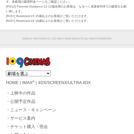
す。各劇場の鑑賞料金ページをご確認ください。
[PG12] Parental Guidance-12 12歳未満のお客様は、なるべく保護者同伴での鑑賞をお願
い致します。
[R15+] Restricted-15 15歳以上のお客様がご覧いただけます。
[R18+] Restricted-18 18歳以上のお客様がご覧いただけます。
©︎2025 KC VENTURES CO., LTD AND K WAVE MEDIA LTD ALL RIGHTS RESERVED.
®
HOME
|
IMAX
|
4DX/SCREENX/ULTRA 4DX
上映中の作品
公開予定作品
ニュース・キャンペーン
サービス案内
チケット購入・照会