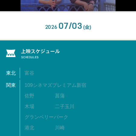
07/03
2026
(金)
東北
富谷
関東
109シネマズプレミアム新宿
佐野
菖蒲
木場
二子玉川
グランベリーパーク
港北
川崎