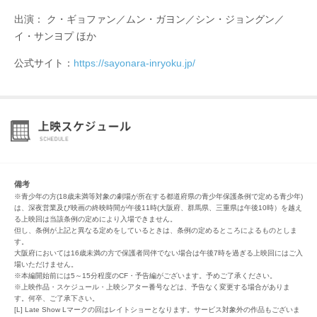
出演： ク・ギョファン／ムン・ガヨン／シン・ジョングン／
イ・サンヨプ ほか
公式サイト：
https://sayonara-inryoku.jp/
備考
※青少年の方(18歳未満等対象の劇場が所在する都道府県の青少年保護条例で定める青少年)
は、深夜営業及び映画の終映時間が午後11時(大阪府、群馬県、三重県は午後10時）を越え
る上映回は当該条例の定めにより入場できません。
但し、条例が上記と異なる定めをしているときは、条例の定めるところによるものとしま
す。
大阪府においては16歳未満の方で保護者同伴でない場合は午後7時を過ぎる上映回にはご入
場いただけません。
※本編開始前には5～15分程度のCF・予告編がございます。予めご了承ください。
※上映作品・スケジュール・上映シアター番号などは、予告なく変更する場合がありま
す。何卒、ご了承下さい。
[L] Late Show Lマークの回はレイトショーとなります。サービス対象外の作品もございま