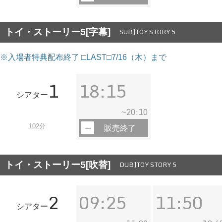
トイ・ストーリー5[字幕]
SUB]TOY STORY 5
※入場者特典配布終了 □LAST□7/16（木）まで
1
18:15
シアター
20:10
~
102分
販売終了
トイ・ストーリー5[吹替]
DUB]TOY STORY 5
2
09:25
11:50
シアター