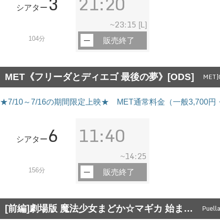
3
21:20
シアター
23:15
~
[L]
104分
販売終了
MET《フリーダとディエゴ 最後の夢》[ODS]
MET]G
★7/10～7/16の期間限定上映★ MET通常料金（一般3,700
6
11:40
シアター
14:25
~
156分
販売終了
[前編]劇場版 魔法少女まどか☆マギカ 始ま…
Puell