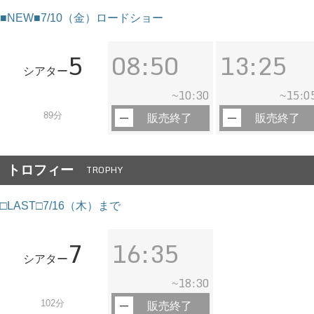
■NEW■7/10（金）ロードショー
5
08:50
13:25
シアター
10:30
15:0
~
~
89分
販売終了
販売終了
トロフィー
TROPHY
□LAST□7/16（木）まで
7
16:35
シアター
18:30
~
102分
販売終了