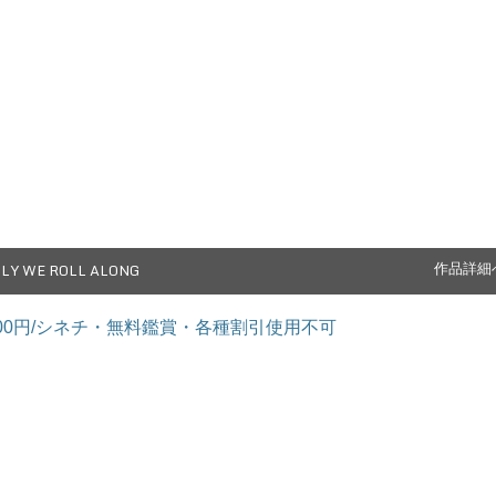
LY WE ROLL ALONG
作品詳細
2,500円/シネチ・無料鑑賞・各種割引使用不可