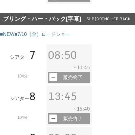
ブリング・ハー・バック[字幕]
SUB]BRING HER BACK
■NEW■7/10（金）ロードショー
7
08:50
シアター
10:45
~
104分
販売終了
8
13:45
シアター
15:40
~
104分
販売終了