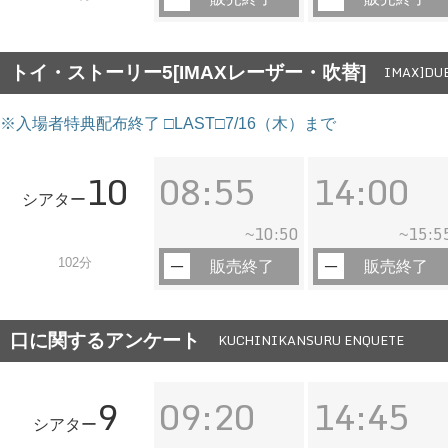
トイ・ストーリー5[IMAXレーザー・吹替]
IMAX]DUB
※入場者特典配布終了 □LAST□7/16（木）まで
10
08:55
14:00
シアター
10:50
15:5
~
~
102分
販売終了
販売終了
口に関するアンケート
KUCHINIKANSURU ENQUETE
9
09:20
14:45
シアター