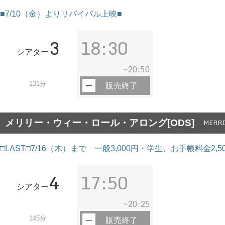
■7/10（金）よりリバイバル上映■
3
18:30
シアター
20:50
~
131分
販売終了
メリリー・ウィー・ロール・アロング[ODS]
MERRI
□LAST□7/16（木）まで 一般3,000円・学生、お手帳料金
4
17:50
シアター
20:25
~
145分
販売終了