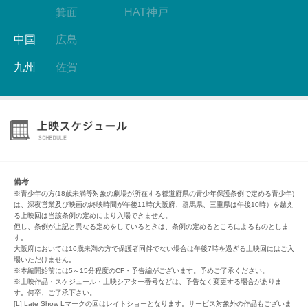
箕面
HAT神戸
中国
広島
九州
佐賀
備考
※青少年の方(18歳未満等対象の劇場が所在する都道府県の青少年保護条例で定める青少年)
は、深夜営業及び映画の終映時間が午後11時(大阪府、群馬県、三重県は午後10時）を越え
る上映回は当該条例の定めにより入場できません。
但し、条例が上記と異なる定めをしているときは、条例の定めるところによるものとしま
す。
大阪府においては16歳未満の方で保護者同伴でない場合は午後7時を過ぎる上映回にはご入
場いただけません。
※本編開始前には5～15分程度のCF・予告編がございます。予めご了承ください。
※上映作品・スケジュール・上映シアター番号などは、予告なく変更する場合がありま
す。何卒、ご了承下さい。
[L] Late Show Lマークの回はレイトショーとなります。サービス対象外の作品もございま