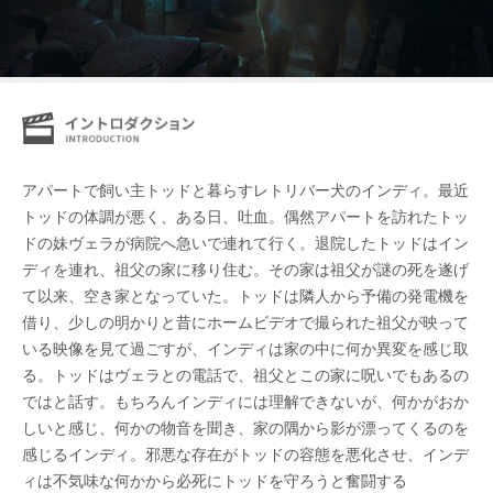
アパートで飼い主トッドと暮らすレトリバー犬のインディ。最近
トッドの体調が悪く、ある日、吐血。偶然アパートを訪れたトッ
ドの妹ヴェラが病院へ急いで連れて行く。退院したトッドはイン
ディを連れ、祖父の家に移り住む。その家は祖父が謎の死を遂げ
て以来、空き家となっていた。トッドは隣人から予備の発電機を
借り、少しの明かりと昔にホームビデオで撮られた祖父が映って
いる映像を見て過ごすが、インディは家の中に何か異変を感じ取
る。トッドはヴェラとの電話で、祖父とこの家に呪いでもあるの
ではと話す。もちろんインディには理解できないが、何かがおか
しいと感じ、何かの物音を聞き、家の隅から影が漂ってくるのを
感じるインディ。邪悪な存在がトッドの容態を悪化させ、インデ
ィは不気味な何かから必死にトッドを守ろうと奮闘する