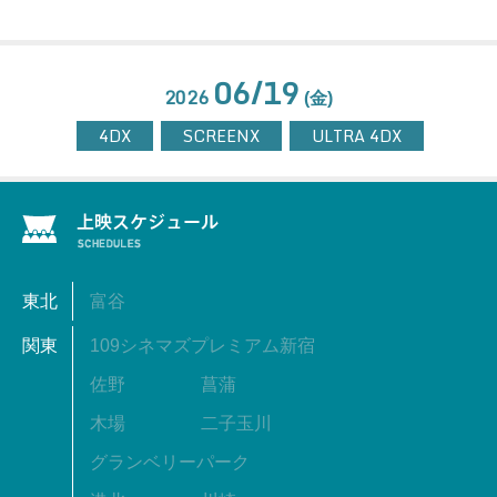
06/19
2026
(金)
4DX
SCREENX
ULTRA 4DX
東北
富谷
関東
109シネマズプレミアム新宿
佐野
菖蒲
木場
二子玉川
グランベリーパーク