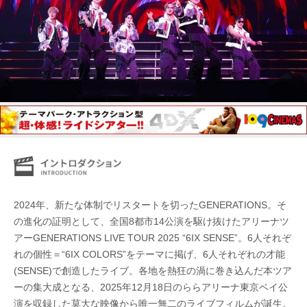
2024年、新たな体制でリスタートを切ったGENERATIONS。そ
の進化の証明として、全国8都市14公演を駆け抜けたアリーナツ
アーGENERATIONS LIVE TOUR 2025 “6IX SENSE”。6人それぞ
れの個性＝“6IX COLORS”をテーマに掲げ、6人それぞれの才能
(SENSE)で創造したライブ。各地を熱狂の渦に巻き込んだ本ツア
ーの集大成となる、2025年12月18日のららアリーナ東京ベイ公
演を収録した莫大な映像から唯一無二のライブフィルムが誕生。