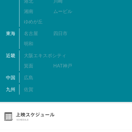
港北
川崎
湘南
ムービル
ゆめが丘
東海
名古屋
四日市
明和
近畿
大阪エキスポシティ
箕面
HAT神戸
中国
広島
九州
佐賀