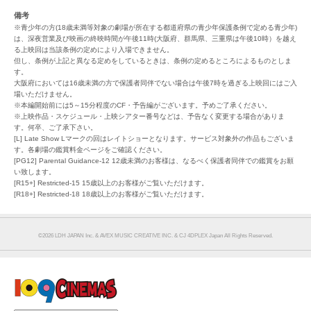
備考
※青少年の方(18歳未満等対象の劇場が所在する都道府県の青少年保護条例で定める青少年)
は、深夜営業及び映画の終映時間が午後11時(大阪府、群馬県、三重県は午後10時）を越え
る上映回は当該条例の定めにより入場できません。
但し、条例が上記と異なる定めをしているときは、条例の定めるところによるものとしま
す。
大阪府においては16歳未満の方で保護者同伴でない場合は午後7時を過ぎる上映回にはご入
場いただけません。
※本編開始前には5～15分程度のCF・予告編がございます。予めご了承ください。
※上映作品・スケジュール・上映シアター番号などは、予告なく変更する場合がありま
す。何卒、ご了承下さい。
[L] Late Show Lマークの回はレイトショーとなります。サービス対象外の作品もございま
す。各劇場の鑑賞料金ページをご確認ください。
[PG12] Parental Guidance-12 12歳未満のお客様は、なるべく保護者同伴での鑑賞をお願
い致します。
[R15+] Restricted-15 15歳以上のお客様がご覧いただけます。
[R18+] Restricted-18 18歳以上のお客様がご覧いただけます。
©︎2026 LDH JAPAN Inc. & AVEX MUSIC CREATIVE INC. & CJ 4DPLEX Japan All Rights Reserved.