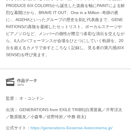
PRODUCE 6IX COLORSから誕生した楽曲を軸にPAINTによる鮮
烈な幕開けから、BRAVE IT OUT、One in a Million -奇跡の夜
に-、AGEHAといったグループの歴史を刻む代表曲まで、GENE
RATIONSの真髄を凝縮したセットリスト。ボーカルステージや
ピアノソロなど、メンバーの個性が際立つ多彩な演出を交えなが
ら、6人のパフォーマンスが会場をひとつにしていく軌跡を、20
台を超えるカメラで余すところなく記録し、見る者の第六感(6IX
SENSE)を呼び覚ます。
監督： オ・ユンドン
出演： GENERATIONS from EXILE TRIBE(白濱亜嵐／片寄涼太
／数原龍友／小森隼／佐野玲於／中務 裕太)
公式サイト：
https://generations-6ixsense-liveincinema.jp/