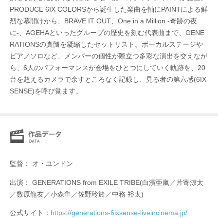
PRODUCE 6IX COLORSから誕生した楽曲を軸にPAINTによる鮮
烈な幕開けから、BRAVE IT OUT、One in a Million -奇跡の夜
に-、AGEHAといったグループの歴史を刻む代表曲まで、GENE
RATIONSの真髄を凝縮したセットリスト。ボーカルステージや
ピアノソロなど、メンバーの個性が際立つ多彩な演出を交えなが
ら、6人のパフォーマンスが会場をひとつにしていく軌跡を、20
台を超えるカメラで余すところなく記録し、見る者の第六感(6IX
SENSE)を呼び覚ます。
監督： オ・ユンドン
出演： GENERATIONS from EXILE TRIBE(白濱亜嵐／片寄涼太
／数原龍友／小森隼／佐野玲於／中務 裕太)
公式サイト：
https://generations-6ixsense-liveincinema.jp/