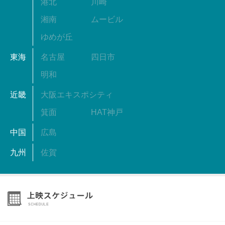
港北
川崎
湘南
ムービル
ゆめが丘
東海
名古屋
四日市
明和
近畿
大阪エキスポシティ
箕面
HAT神戸
中国
広島
九州
佐賀