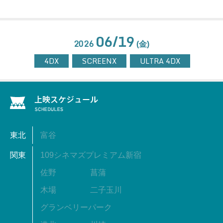
06/19
2026
(金)
4DX
SCREENX
ULTRA 4DX
東北
富谷
関東
109シネマズプレミアム新宿
佐野
菖蒲
木場
二子玉川
グランベリーパーク