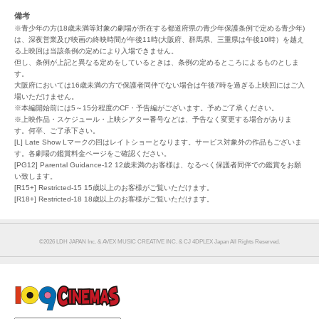
備考
※青少年の方(18歳未満等対象の劇場が所在する都道府県の青少年保護条例で定める青少年)
は、深夜営業及び映画の終映時間が午後11時(大阪府、群馬県、三重県は午後10時）を越え
る上映回は当該条例の定めにより入場できません。
但し、条例が上記と異なる定めをしているときは、条例の定めるところによるものとしま
す。
大阪府においては16歳未満の方で保護者同伴でない場合は午後7時を過ぎる上映回にはご入
場いただけません。
※本編開始前には5～15分程度のCF・予告編がございます。予めご了承ください。
※上映作品・スケジュール・上映シアター番号などは、予告なく変更する場合がありま
す。何卒、ご了承下さい。
[L] Late Show Lマークの回はレイトショーとなります。サービス対象外の作品もございま
す。各劇場の鑑賞料金ページをご確認ください。
[PG12] Parental Guidance-12 12歳未満のお客様は、なるべく保護者同伴での鑑賞をお願
い致します。
[R15+] Restricted-15 15歳以上のお客様がご覧いただけます。
[R18+] Restricted-18 18歳以上のお客様がご覧いただけます。
©︎2026 LDH JAPAN Inc. & AVEX MUSIC CREATIVE INC. & CJ 4DPLEX Japan All Rights Reserved.