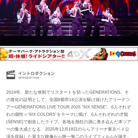
2024年、新たな体制でリスタートを切ったGENERATIONS。そ
の進化の証明として、全国8都市14公演を駆け抜けたアリーナツ
アーGENERATIONS LIVE TOUR 2025 “6IX SENSE”。6人それぞ
れの個性＝“6IX COLORS”をテーマに掲げ、6人それぞれの才能
(SENSE)で創造したライブ。各地を熱狂の渦に巻き込んだ本ツア
ーの集大成となる、2025年12月18日のららアリーナ東京ベイ公
演を収録した莫大な映像から唯一無二のライブフィルムが誕生。