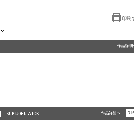
印刷
作品詳細
]
SUB]JOHN WICK
作品詳細へ
R1