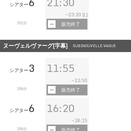
6
21:30
シアター
23:20
~
[L]
101分
販売終了
ヌーヴェルヴァーグ[字幕]
SUB]NOUVELLE VAGUE
3
11:55
シアター
13:50
~
106分
販売終了
6
16:20
シアター
18:15
~
106分
販売終了