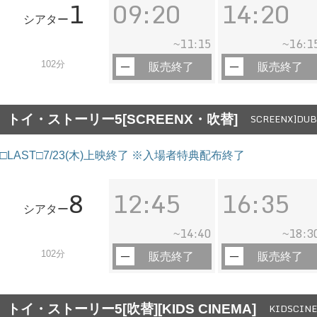
1
09:20
14:20
シアター
11:15
16:1
~
~
102分
販売終了
販売終了
トイ・ストーリー5[SCREENX・吹替]
SCREENX]DUB]
□LAST□7/23(木)上映終了 ※入場者特典配布終了
8
12:45
16:35
シアター
14:40
18:3
~
~
102分
販売終了
販売終了
トイ・ストーリー5[吹替][KIDS CINEMA]
KIDSCINE