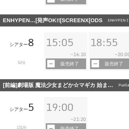
ENHYPEN…[発声OK!![SCREENX[ODS
ENHYPEN I
8
15:05
18:55
シアター
16:10
20:0
~
~
52分
販売終了
販売終了
[前編]劇場版 魔法少女まどか☆マギカ 始ま…
Puell
5
19:00
シアター
21:20
~
131分
販売終了