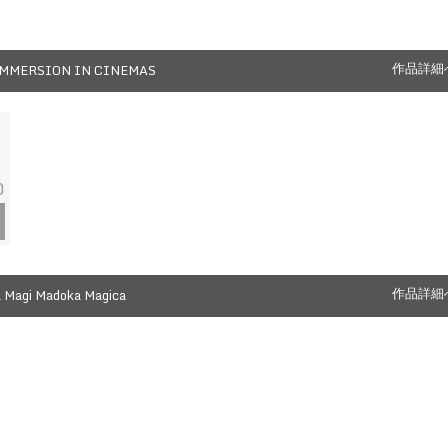
MMERSION IN CINEMAS
作品詳細
0
a Magi Madoka Magica
作品詳細