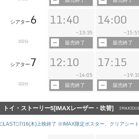
販売終了
販売終了
6
11:40
14:00
シアター
13:35
15:5
~
~
102分
販売終了
販売終了
7
12:10
17:15
シアター
14:05
19:1
~
~
102分
販売終了
販売終了
トイ・ストーリー5[IMAXレーザー・吹替]
IMAX]DUB
□LAST□7/16(木)上映終了 ※IMAX限定ポスター、クリアシ