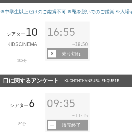
※中学生以上だけのご鑑賞不可 ※靴を脱いでのご鑑賞 ※入場
10
16:55
シアター
18:50
KIDSCINEMA
~
売り切れ
102分
口に関するアンケート
KUCHINIKANSURU ENQUETE
6
09:35
シアター
11:15
~
89分
販売終了