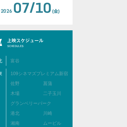
07/10
2026
(金)
北
富谷
東
109シネマズプレミアム新宿
佐野
菖蒲
木場
二子玉川
グランベリーパーク
港北
川崎
湘南
ムービル