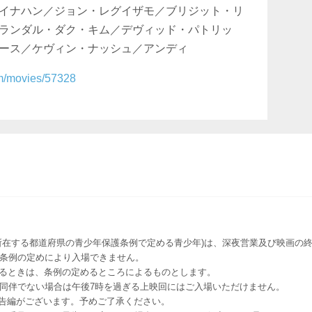
イナハン／ジョン・レグイザモ／ブリジット・リ
ランダル・ダク・キム／デヴィッド・パトリッ
ース／ケヴィン・ナッシュ／アンディ
com/movies/57328
所在する都道府県の青少年保護条例で定める青少年)は、深夜営業及び映画の終
該条例の定めにより入場できません。
るときは、条例の定めるところによるものとします。
者同伴でない場合は午後7時を過ぎる上映回にはご入場いただけません。
予告編がございます。予めご了承ください。