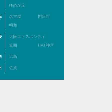
ゆめが丘
海
名古屋
四日市
明和
畿
大阪エキスポシティ
箕面
HAT神戸
国
広島
州
佐賀