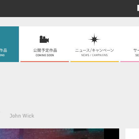
ク
John Wick