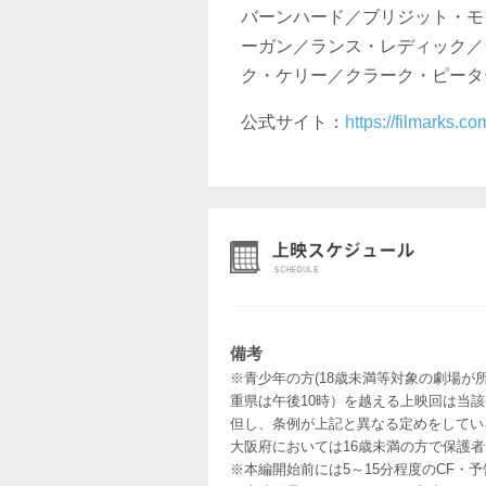
バーンハード／ブリジット・モ
ーガン／ランス・レディック／
ク・ケリー／クラーク・ピータ
公式サイト：
https://filmarks.
備考
※青少年の方(18歳未満等対象の劇場が
重県は午後10時）を越える上映回は当
但し、条例が上記と異なる定めをしてい
大阪府においては16歳未満の方で保護
※本編開始前には5～15分程度のCF・