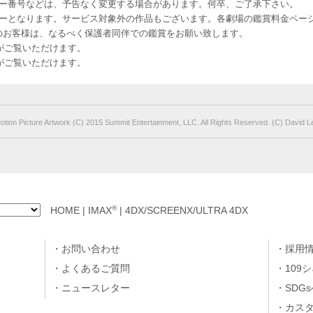
ー番号などは、予告なく変更する場合があります。何卒、ご了承下さい。
はレイトショーとなります。サービス対象外の作品もございます。各劇場の鑑賞料金ペ
-12 12歳未満のお客様は、なるべく保護者同伴での鑑賞をお願い致します。
のお客様がご覧いただけます。
のお客様がご覧いただけます。
otion Picture Artwork (C) 2015 Summit Entertainment, LLC. All Rights Reserved. (C) David L
®
HOME
|
IMAX
|
4DX/SCREENX/ULTRA 4DX
お問い合わせ
採用
よくあるご質問
109
ニュースレター
SDG
カス