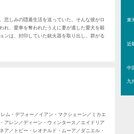
、悲しみの隠遁生活を送っていた。そんな彼がロ
東
われ、愛車を奪われたうえに妻が遺した愛犬を殺
ョンは、封印していた銃火器を取り出し、群がる
近
中
九
ィレム・デフォー／イアン・マクシェーン／ミカエ
・アレン／ディーン・ウィンタース／エイドリア
ネア／トビー・レオナルド・ムーア／ダニエル・