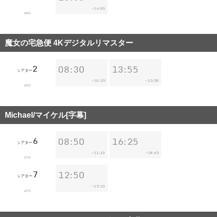
14:00
~
196分
魔女の宅急便 4Kデジタルリマスター
2
08:30
13:55
シアター
10:25
15:50
~
~
102分
Michael/マイケル[字幕]
6
08:50
16:25
シアター
11:10
18:45
~
~
127分
7
12:50
シアター
15:10
~
127分