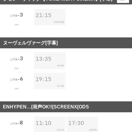
3
21:15
シアター
23:05
~
[L]
101分
ヌーヴェルヴァーグ[字幕]
3
13:35
シアター
15:30
~
106分
6
19:15
シアター
21:10
~
106分
ENHYPEN…[発声OK!![SCREENX[ODS
8
11:10
17:30
シアター
12:15
18:35
~
~