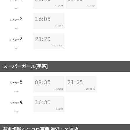
10:10
16:05
~
~
89分
3
16:05
シアター
17:45
~
89分
2
21:20
シアター
23:00
~
[L]
89分
スーパーガール[字幕]
5
08:35
21:25
シアター
10:35
23:25
~
~
[L]
109分
4
16:30
シアター
18:30
~
109分
新劇場版☆ケロロ軍曹 復活して速攻…