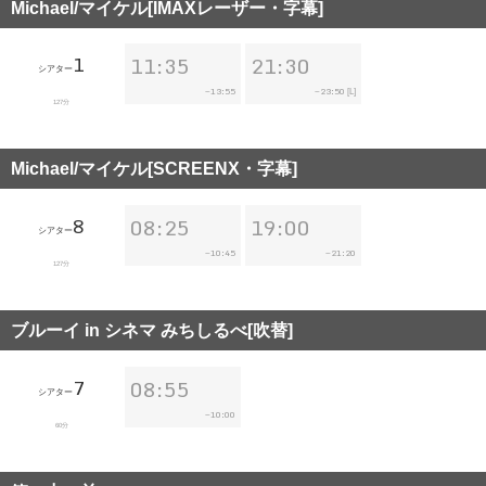
Michael/マイケル[IMAXレーザー・字幕]
1
11:35
21:30
シアター
13:55
23:50
~
~
[L]
127分
Michael/マイケル[SCREENX・字幕]
8
08:25
19:00
シアター
10:45
21:20
~
~
127分
ブルーイ in シネマ みちしるべ[吹替]
7
08:55
シアター
10:00
~
60分