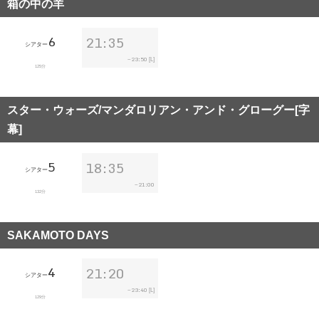
箱の中の羊
6
21:35
シアター
23:50
~
[L]
125分
スター・ウォーズ/マンダロリアン・アンド・グローグー[字
幕]
5
18:35
シアター
21:00
~
132分
SAKAMOTO DAYS
4
21:20
シアター
23:40
~
[L]
129分