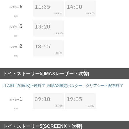
6
11:35
14:00
シアター
13:30
15:55
~
~
102分
5
13:20
シアター
15:15
~
102分
2
18:55
シアター
20:50
~
102分
トイ・ストーリー5[IMAXレーザー・吹替]
□LAST□7/16(木)上映終了 ※IMAX限定ポスター、クリアシート配布終了
1
09:10
19:05
シアター
11:05
21:00
~
~
102分
トイ・ストーリー5[SCREENX・吹替]