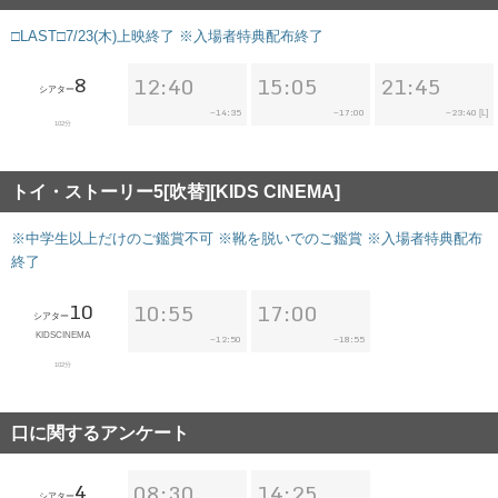
□LAST□7/23(木)上映終了 ※入場者特典配布終了
8
12:40
15:05
21:45
シアター
14:35
17:00
23:40
~
~
~
[L]
102分
トイ・ストーリー5[吹替][KIDS CINEMA]
※中学生以上だけのご鑑賞不可 ※靴を脱いでのご鑑賞 ※入場者特典配布
終了
10
10:55
17:00
シアター
KIDSCINEMA
12:50
18:55
~
~
102分
口に関するアンケート
4
08:30
14:25
シアター