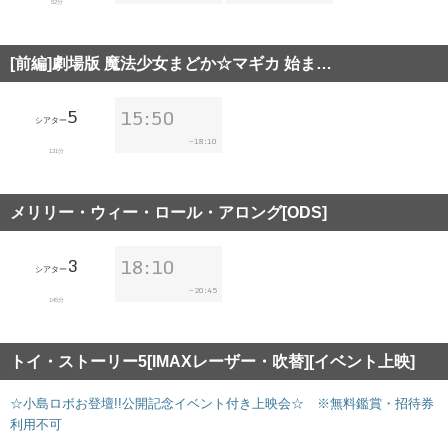
52分
[前編]劇場版 魔法少女まどか☆マギカ 始ま…
5
15:50
シアター
18:10
~
131分
メリリー・ウィー・ロール・アロング[ODS]
3
18:10
シアター
20:45
~
145分
トイ・ストーリー5[IMAXレーザー・吹替][イベント上映]
☆小島ロボお登壇!!公開記念イベント付き上映会☆ ※無料鑑賞・招待券
利用不可