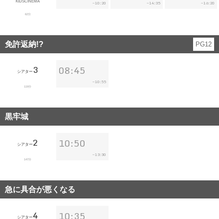
KIDSCINEMA
10:20
14:35
16:20
~
~
~
62分
免許返納!?
PG12
3
08:45
シアター
10:55
~
119分
黒牢城
2
10:50
シアター
13:30
~
147分
急に具合が悪くなる
4
10:35
シアター