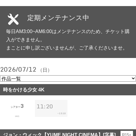
定期メンテナンス中
毎日AM3:00~AM6:00はメンテナンスのため、チケット購
入ができません。
まことに申し訳ございませんが、ご了承くださいませ。
2026/07/12
（日）
時をかける少女 4K
3
11:20
シアター
13:10
~
100分
ジョン・ウィック【YUME NIGHT CINEMA】[字幕]
R15+