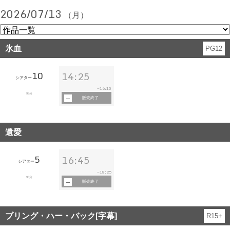
2026/07/13
（月）
氷血
PG12
10
14:25
シアター
16:10
~
98分
販売終了
遺愛
5
16:45
シアター
18:25
~
90分
販売終了
ブリング・ハー・バック[字幕]
R15+