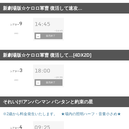
新劇場版☆ケロロ軍曹 復活して速攻…
9
14:45
シアター
16:45
~
109分
販売終了
新劇場版☆ケロロ軍曹 復活して…[4DX2D]
3
18:00
シアター
19:55
~
109分
販売終了
それいけ!アンパンマン パンタンと約束の星
※2歳から料金発生いたします。 ★場内の照明ハーフ・音量小さめ★
4
09:25
シアター