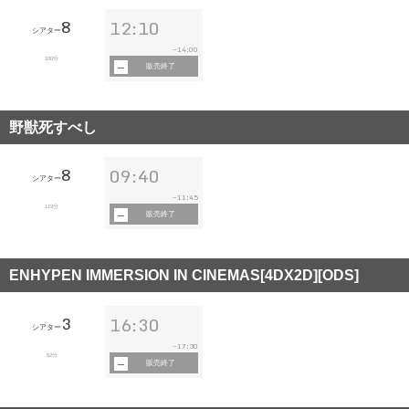
8
12:10
シアター
14:00
~
100分
販売終了
野獣死すべし
8
09:40
シアター
11:45
~
119分
販売終了
ENHYPEN IMMERSION IN CINEMAS[4DX2D][ODS]
3
16:30
シアター
17:30
~
52分
販売終了