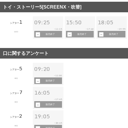
トイ・ストーリー5[SCREENX・吹替]
1
09:25
15:50
18:05
シアター
11:15
17:40
19:55
~
~
~
102分
販売終了
販売終了
販売終了
口に関するアンケート
5
09:20
シアター
11:00
~
89分
販売終了
7
16:05
シアター
17:45
~
89分
販売終了
2
19:05
シアター
20:45
~
89分