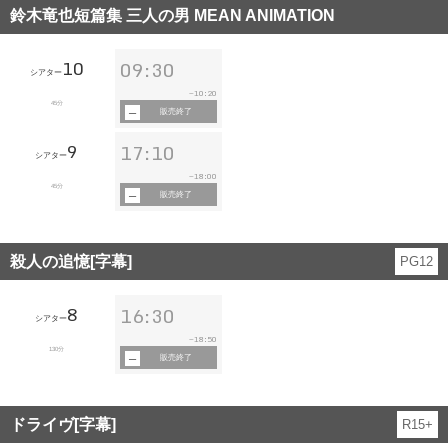
鈴木竜也短篇集 三人の男 MEAN ANIMATION
10
09:30
シアター
10:20
~
45分
販売終了
9
17:10
シアター
18:00
~
45分
販売終了
殺人の追憶[字幕]
PG12
8
16:30
シアター
18:50
~
130分
販売終了
ドライヴ[字幕]
R15+