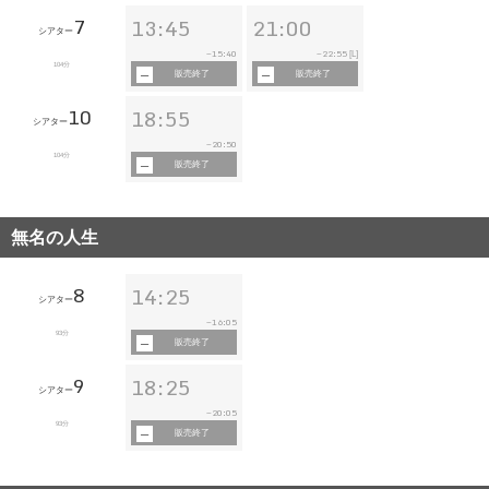
7
13:45
21:00
シアター
15:40
22:55
~
~
[L]
104分
販売終了
販売終了
10
18:55
シアター
20:50
~
104分
販売終了
無名の人生
8
14:25
シアター
16:05
~
93分
販売終了
9
18:25
シアター
20:05
~
93分
販売終了