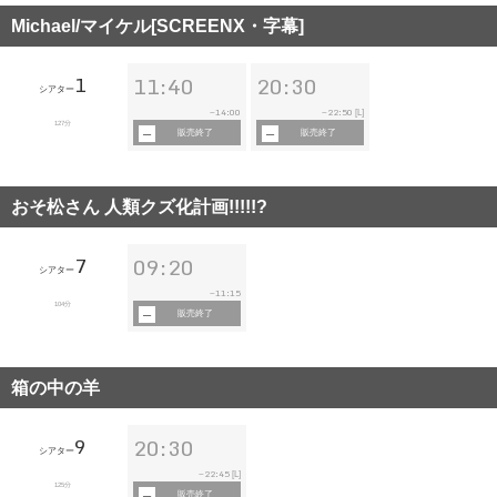
Michael/マイケル[SCREENX・字幕]
1
11:40
20:30
シアター
14:00
22:50
~
~
[L]
127分
販売終了
販売終了
おそ松さん 人類クズ化計画!!!!!?
7
09:20
シアター
11:15
~
104分
販売終了
箱の中の羊
9
20:30
シアター
22:45
~
[L]
125分
販売終了