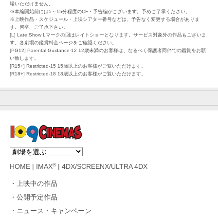
場いただけません。
※本編開始前には5～15分程度のCF・予告編がございます。予めご了承ください。
※上映作品・スケジュール・上映シアター番号などは、予告なく変更する場合がありま
す。何卒、ご了承下さい。
[L] Late Show Lマークの回はレイトショーとなります。サービス対象外の作品もございま
す。各劇場の鑑賞料金ページをご確認ください。
[PG12] Parental Guidance-12 12歳未満のお客様は、なるべく保護者同伴での鑑賞をお願
い致します。
[R15+] Restricted-15 15歳以上のお客様がご覧いただけます。
[R18+] Restricted-18 18歳以上のお客様がご覧いただけます。
®
HOME
|
IMAX
|
4DX/SCREENX/ULTRA 4DX
上映中の作品
公開予定作品
ニュース・キャンペーン