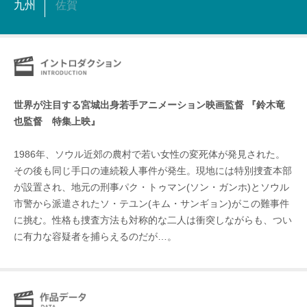
九州
佐賀
世界が注目する宮城出身若手アニメーション映画監督 『鈴木竜
也監督 特集上映』
1986年、ソウル近郊の農村で若い女性の変死体が発見された。
その後も同じ手口の連続殺人事件が発生。現地には特別捜査本部
が設置され、地元の刑事パク・トゥマン(ソン・ガンホ)とソウル
市警から派遣されたソ・テユン(キム・サンギョン)がこの難事件
に挑む。性格も捜査方法も対称的な二人は衝突しながらも、つい
に有力な容疑者を捕らえるのだが…。