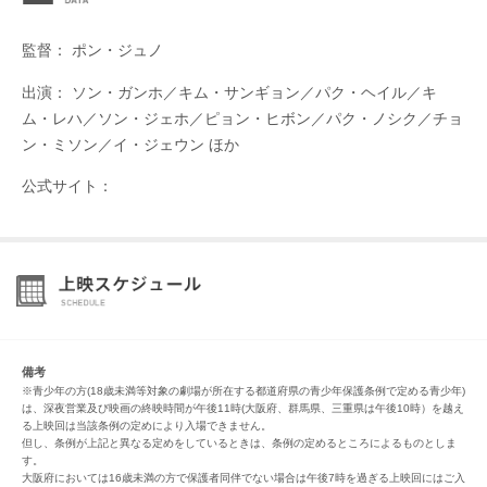
監督： ポン・ジュノ
出演： ソン・ガンホ／キム・サンギョン／パク・ヘイル／キ
ム・レハ／ソン・ジェホ／ピョン・ヒボン／パク・ノシク／チョ
ン・ミソン／イ・ジェウン ほか
公式サイト：
備考
※青少年の方(18歳未満等対象の劇場が所在する都道府県の青少年保護条例で定める青少年)
は、深夜営業及び映画の終映時間が午後11時(大阪府、群馬県、三重県は午後10時）を越え
る上映回は当該条例の定めにより入場できません。
但し、条例が上記と異なる定めをしているときは、条例の定めるところによるものとしま
す。
大阪府においては16歳未満の方で保護者同伴でない場合は午後7時を過ぎる上映回にはご入