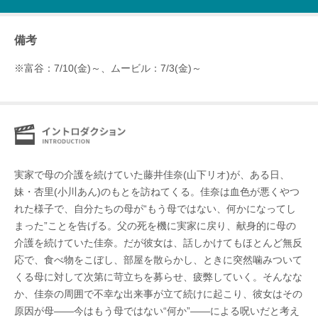
備考
※富谷：7/10(金)～、ムービル：7/3(金)～
実家で母の介護を続けていた藤井佳奈(山下リオ)が、ある日、
妹・杏里(小川あん)のもとを訪ねてくる。佳奈は血色が悪くやつ
れた様子で、自分たちの母が“もう母ではない、何かになってし
まった”ことを告げる。父の死を機に実家に戻り、献身的に母の
介護を続けていた佳奈。だが彼女は、話しかけてもほとんど無反
応で、食べ物をこぼし、部屋を散らかし、ときに突然噛みついて
くる母に対して次第に苛立ちを募らせ、疲弊していく。そんなな
か、佳奈の周囲で不幸な出来事が立て続けに起こり、彼女はその
原因が母――今はもう母ではない“何か”――による呪いだと考え