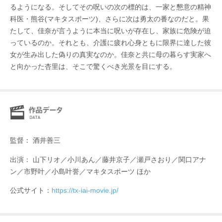
るようになる。そしてその呪いの次の標的は、一家と懇意の精神
科医・熊谷(マキタスポーツ)、さらに次は勇太の番なのだと。果
たして、佳奈が言うように本当に呪いが存在し、家族に危険が迫
っているのか。それとも、介護に疲れ心身ともに限界に達した彼
女が生み出した偽りの真実なのか。佳奈と共に母の暮らす実家へ
と向かった杏里は、そこで驚くべき光景を目にする。
監督： 酒井善三
出演： 山下リオ／小川あん／藤井京子／瀬戸さおり／関口アナ
ン／市野叶／小島叶誉／マキタスポーツ ほか
公式サイト：
https://tx-iai-movie.jp/