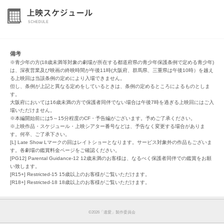
備考
※青少年の方(18歳未満等対象の劇場が所在する都道府県の青少年保護条例で定める青少年)
は、深夜営業及び映画の終映時間が午後11時(大阪府、群馬県、三重県は午後10時）を越え
る上映回は当該条例の定めにより入場できません。
但し、条例が上記と異なる定めをしているときは、条例の定めるところによるものとしま
す。
大阪府においては16歳未満の方で保護者同伴でない場合は午後7時を過ぎる上映回にはご入
場いただけません。
※本編開始前には5～15分程度のCF・予告編がございます。予めご了承ください。
※上映作品・スケジュール・上映シアター番号などは、予告なく変更する場合がありま
す。何卒、ご了承下さい。
[L] Late Show Lマークの回はレイトショーとなります。サービス対象外の作品もございま
す。各劇場の鑑賞料金ページをご確認ください。
[PG12] Parental Guidance-12 12歳未満のお客様は、なるべく保護者同伴での鑑賞をお願
い致します。
[R15+] Restricted-15 15歳以上のお客様がご覧いただけます。
[R18+] Restricted-18 18歳以上のお客様がご覧いただけます。
©︎2026「遺愛」製作委員会