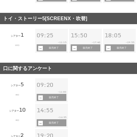
トイ・ストーリー5[SCREENX・吹替]
1
09:25
15:50
18:05
シアター
11:15
17:40
19:55
~
~
~
102分
販売終了
販売終了
販売終了
口に関するアンケート
5
09:20
シアター
11:00
~
89分
販売終了
10
14:55
シアター
16:35
~
89分
販売終了
2
19:20
シアター