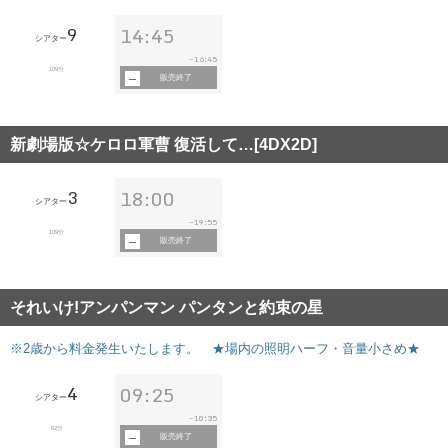
9
14:45
シアター
16:45
~
109分
販売終了
新劇場版☆ケロロ軍曹 復活して…[4DX2D]
3
18:00
シアター
19:55
~
109分
販売終了
それいけ!アンパンマン パンタンと約束の星
※2歳から料金発生いたします。 ★場内の照明ハーフ・音量小さめ★
4
09:25
シアター
10:35
~
62分
販売終了