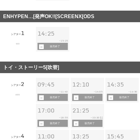
ENHYPEN…[発声OK!![SCREENX[ODS
1
14:25
シアター
15:25
~
52分
販売終了
トイ・ストーリー5[吹替]
2
09:45
12:10
14:35
シアター
11:40
14:05
16:30
~
~
~
102分
販売終了
販売終了
販売終了
17:00
21:25
18:55
23:20
~
~
[L]
販売終了
販売終了
4
11:00
13:25
15:45
シアター