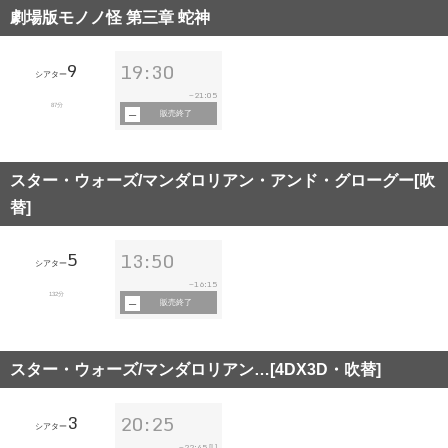
劇場版モノノ怪 第三章 蛇神
9
19:30
シアター
21:05
~
87分
販売終了
スター・ウォーズ/マンダロリアン・アンド・グローグー[吹
替]
5
13:50
シアター
16:15
~
132分
販売終了
スター・ウォーズ/マンダロリアン…[4DX3D・吹替]
3
20:25
シアター
22:45
~
[L]