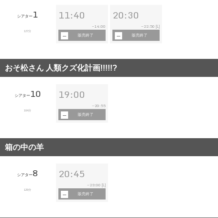
1
11:40
20:30
シアター
14:00
22:50
~
~
[L]
127分
販売終了
販売終了
おそ松さん 人類クズ化計画!!!!!?
10
19:00
シアター
20:55
~
104分
販売終了
箱の中の羊
8
20:45
シアター
23:00
~
[L]
125分
販売終了