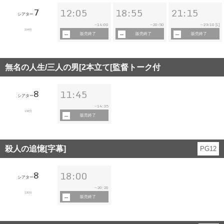
7
12:05
18:55
21:15
シアター
14:00
20:50
23:10
~
~
~
[L]
104分
販売終了
販売終了
販売終了
無名の人生/三人の男[2本立て[監督トーク付
8
11:45
シアター
14:35
~
138分
販売終了
殺人の追憶[字幕]
PG12
8
18:00
シアター
20:20
~
130分
販売終了