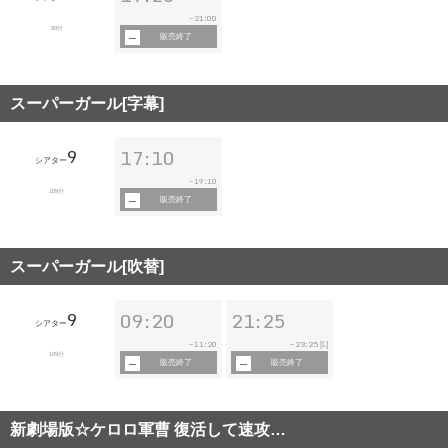
21:00
~
89分
販売終了
スーパーガール[字幕]
9
17:10
シアター
19:10
~
109分
販売終了
スーパーガール[吹替]
9
09:20
21:25
シアター
11:20
23:25
~
~
[L]
109分
販売終了
販売終了
新劇場版☆ケロロ軍曹 復活して速攻…