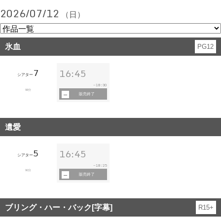
2026/07/12
（日）
氷血
PG12
7
16:45
シアター
18:30
~
98分
販売終了
遺愛
5
16:45
シアター
18:25
~
90分
販売終了
ブリング・ハー・バック[字幕]
R15+