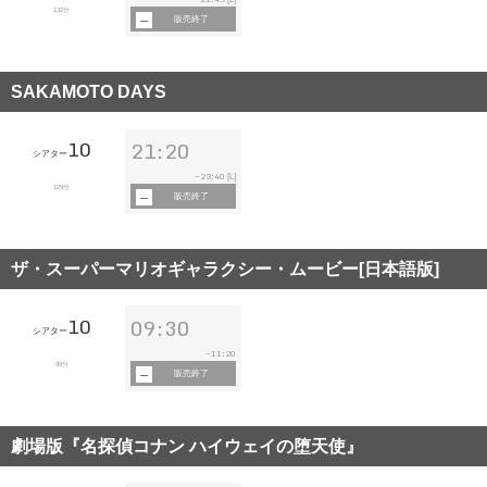
132分
販売終了
SAKAMOTO DAYS
10
21:20
シアター
23:40
~
[L]
129分
販売終了
ザ・スーパーマリオギャラクシー・ムービー[日本語版]
10
09:30
シアター
11:20
~
99分
販売終了
劇場版『名探偵コナン ハイウェイの堕天使』