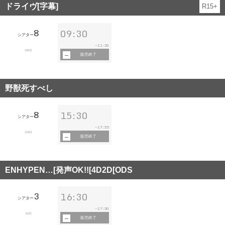
ドライヴ[字幕]
R15+
8
09:30
シアター
11:20
~
100分
販売終了
野獣死すべし
8
15:30
シアター
17:35
~
119分
販売終了
ENHYPEN…[発声OK!![4D2D[ODS
3
16:30
シアター
17:30
~
52分
販売終了