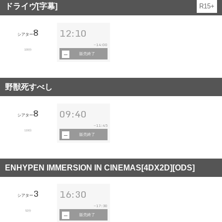
ドライヴ[字幕]
R15+
8
12:10
シアター
14:00
~
100分
販売終了
野獣死すべし
8
09:40
シアター
11:45
~
119分
販売終了
ENHYPEN IMMERSION IN CINEMAS[4DX2D][ODS]
3
16:30
シアター
17:30
~
52分
販売終了