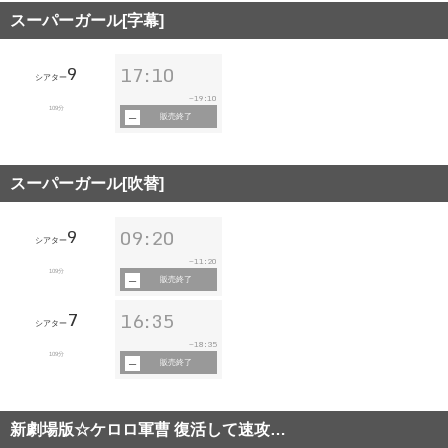
スーパーガール[字幕]
9
17:10
シアター
19:10
~
109分
販売終了
スーパーガール[吹替]
9
09:20
シアター
11:20
~
109分
販売終了
7
16:35
シアター
18:35
~
109分
販売終了
新劇場版☆ケロロ軍曹 復活して速攻…