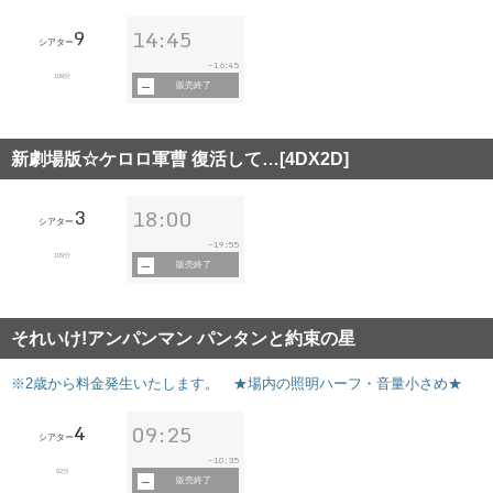
9
14:45
シアター
16:45
~
109分
販売終了
新劇場版☆ケロロ軍曹 復活して…[4DX2D]
3
18:00
シアター
19:55
~
109分
販売終了
それいけ!アンパンマン パンタンと約束の星
※2歳から料金発生いたします。 ★場内の照明ハーフ・音量小さめ★
4
09:25
シアター
10:35
~
62分
販売終了