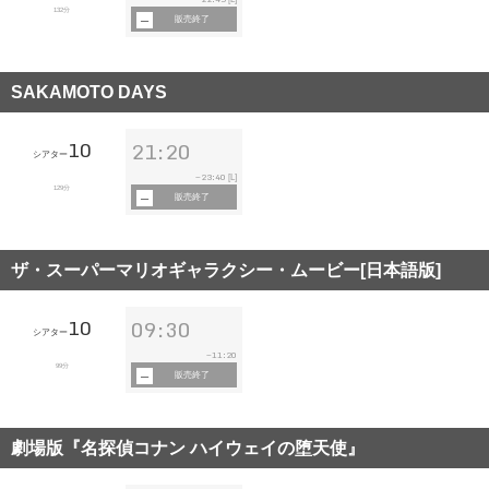
132分
販売終了
SAKAMOTO DAYS
10
21:20
シアター
23:40
~
[L]
129分
販売終了
ザ・スーパーマリオギャラクシー・ムービー[日本語版]
10
09:30
シアター
11:20
~
99分
販売終了
劇場版『名探偵コナン ハイウェイの堕天使』