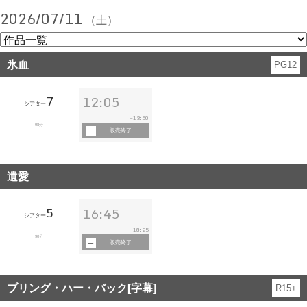
2026/07/11
（土）
氷血
PG12
7
12:05
シアター
13:50
~
98分
販売終了
遺愛
5
16:45
シアター
18:25
~
90分
販売終了
ブリング・ハー・バック[字幕]
R15+