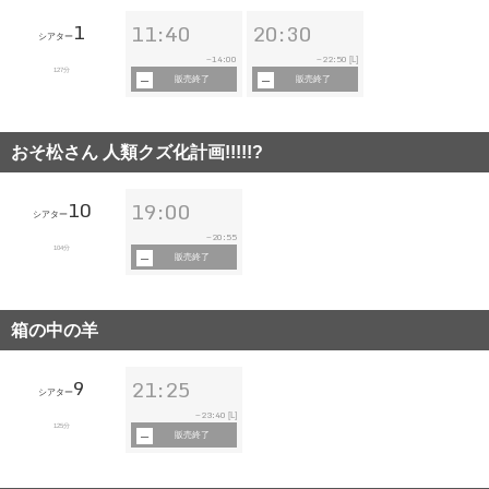
1
11:40
20:30
シアター
14:00
22:50
~
~
[L]
127分
販売終了
販売終了
おそ松さん 人類クズ化計画!!!!!?
10
19:00
シアター
20:55
~
104分
販売終了
箱の中の羊
9
21:25
シアター
23:40
~
[L]
125分
販売終了