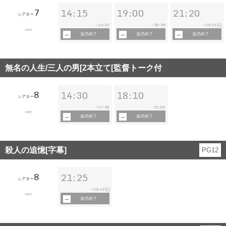
7
14:15
19:00
21:20
シアター
16:10
20:55
23:15
~
~
~
[L]
104分
販売終了
販売終了
販売終了
無名の人生/三人の男[2本立て[監督トーク付
8
14:30
18:10
シアター
17:20
21:00
~
~
138分
販売終了
販売終了
殺人の追憶[字幕]
PG12
8
21:25
シアター
23:45
~
[L]
130分
販売終了