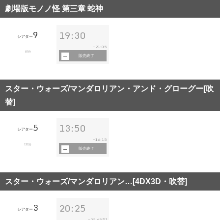
劇場版モノノ怪 第三章 蛇神
9
19:30
シアター
21:05
~
87分
販売終了
スター・ウォーズ/マンダロリアン・アンド・グローグー[吹
替]
5
13:50
シアター
16:15
~
132分
販売終了
スター・ウォーズ/マンダロリアン…[4DX3D・吹替]
3
20:25
シアター
22:45
~
[L]