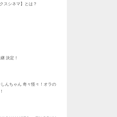
クスシネマ】とは？
継 決定！
ンしんちゃん 奇々怪々！オラの
！