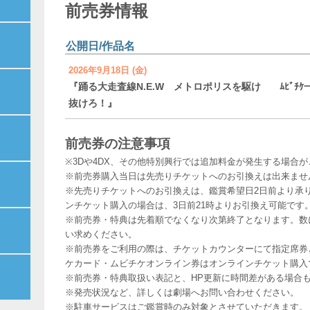
前売券情報
公開日/作品名
2026年9月18日 (金)
『踊る大走査線N.E.W メトロポリスを駆け
ﾑﾋﾞﾁｹ
抜けろ！』
前売券の注意事項
※3Dや4DX、その他特別興行では追加料金が発生する場合
※前売券購入当日は先売りチケットへのお引換えは出来ませ
※先売りチケットへのお引換えは、鑑賞希望日2日前より承
ンチケット購入の場合は、3日前21時よりお引換え可能です
※前売券・特典は先着順でなくなり次第終了となります。数
い求めください。
※前売券をご利用の際は、チケットカウンターにて指定席券
ケカード・ムビチケオンライン券はオンラインチケット購入
※前売券・特典取扱い表記と、HP更新に時間差がある場合
※発売状況など、詳しくは劇場へお問い合わせください。
※駐車サービスはご鑑賞時のみ対象とさせていただきます。