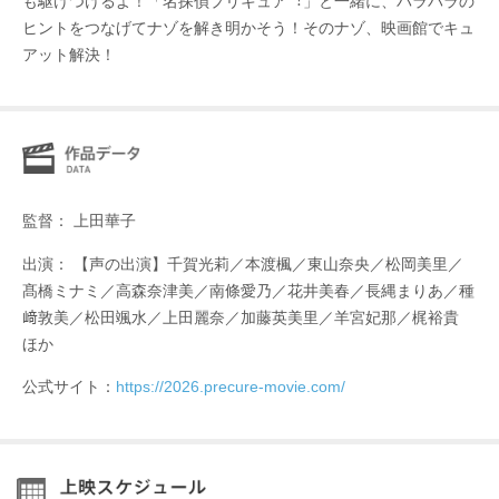
も駆けつけるよ！「名探偵プリキュア︕」と⼀緒に、バラバラの
ヒントをつなげてナゾを解き明かそう！そのナゾ、映画館でキュ
アット解決！
監督： 上⽥華⼦
出演： 【声の出演】千賀光莉／本渡楓／東山奈央／松岡美⾥／
髙橋ミナミ／⾼森奈津美／南條愛乃／花井美春／⻑縄まりあ／種
﨑敦美／松⽥颯⽔／上⽥麗奈／加藤英美⾥／⽺宮妃那／梶裕貴
ほか
公式サイト：
https://2026.precure-movie.com/