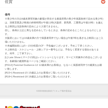
佐賀
備考
※青少年の方(18歳未満等対象の劇場が所在する都道府県の青少年保護条例で定める青少年)
は、深夜営業及び映画の終映時間が午後11時(大阪府、群馬県、三重県は午後10時）を越え
る上映回は当該条例の定めにより入場できません。
但し、条例が上記と異なる定めをしているときは、条例の定めるところによるものとしま
す。
大阪府においては16歳未満の方で保護者同伴でない場合は午後7時を過ぎる上映回にはご入
場いただけません。
※本編開始前には5～15分程度のCF・予告編がございます。予めご了承ください。
※上映作品・スケジュール・上映シアター番号などは、予告なく変更する場合がありま
す。何卒、ご了承下さい。
[L] Late Show Lマークの回はレイトショーとなります。サービス対象外の作品もございま
す。各劇場の鑑賞料金ページをご確認ください。
[PG12] Parental Guidance-12 12歳未満のお客様は、なるべく保護者同伴での鑑賞をお願
い致します。
[R15+] Restricted-15 15歳以上のお客様がご覧いただけます。
[R18+] Restricted-18 18歳以上のお客様がご覧いただけます。
©︎2026 映画名探偵プリキュア!製作委員会