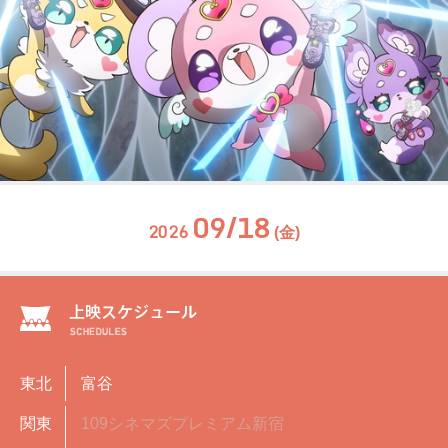
09/18
2026
(金)
東北
富谷
関東
109シネマズプレミアム新宿