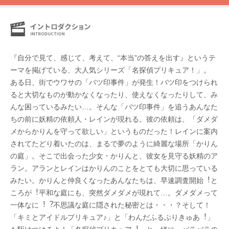
『自分で見て、感じて、考えて、“本当”の答えを出す』というテ
ーマを掲げている、大人気シリーズ「名探偵プリキュア！」。
ある⽇、街でウワサの「バツ印事件」が発⽣！バツ印をつけられ
ると⼤切なものが動かなくなったり、使えなくなったりして、み
んな困っているみたい…。そんな「バツ印事件」を追うあんなた
ちの前に妖精の依頼⼈・レインが現れる。彼の依頼は、「ダメダ
メからかりんを守って欲しい」というものだった！レインに案内
されてたどり着いたのは、まるで夢のように綺麗な場所「かりん
の庭」。そこで出会った少⼥・かりんと、彼⼥を⾒守る妖精のア
ラン。アランとレインはかりんのことをとても⼤切に思っている
みたい。かりんと仲良くなったあんなたちは、早速調査開始︕と
ころが︕平和な庭にも、突然ダメダメが現れて…。ダメダメって
⼀体なに︕︖不思議な庭に隠された秘密とは・・・？そして！
「キミとアイドルプリキュア♪」と「わんだふるぷりきゅあ︕」