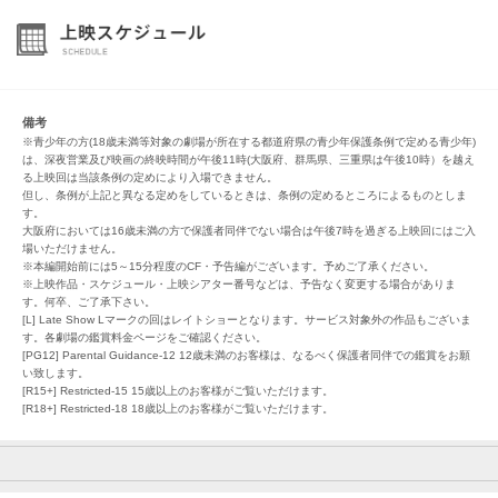
備考
※青少年の方(18歳未満等対象の劇場が所在する都道府県の青少年保護条例で定める青少年)
は、深夜営業及び映画の終映時間が午後11時(大阪府、群馬県、三重県は午後10時）を越え
る上映回は当該条例の定めにより入場できません。
但し、条例が上記と異なる定めをしているときは、条例の定めるところによるものとしま
す。
大阪府においては16歳未満の方で保護者同伴でない場合は午後7時を過ぎる上映回にはご入
場いただけません。
※本編開始前には5～15分程度のCF・予告編がございます。予めご了承ください。
※上映作品・スケジュール・上映シアター番号などは、予告なく変更する場合がありま
す。何卒、ご了承下さい。
[L] Late Show Lマークの回はレイトショーとなります。サービス対象外の作品もございま
す。各劇場の鑑賞料金ページをご確認ください。
[PG12] Parental Guidance-12 12歳未満のお客様は、なるべく保護者同伴での鑑賞をお願
い致します。
[R15+] Restricted-15 15歳以上のお客様がご覧いただけます。
[R18+] Restricted-18 18歳以上のお客様がご覧いただけます。