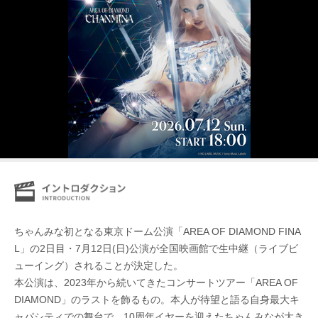
ちゃんみな初となる東京ドーム公演「AREA OF DIAMOND FINA
L」の2日目・7月12日(日)公演が全国映画館で生中継（ライブビ
ューイング）されることが決定した。
本公演は、2023年から続いてきたコンサートツアー「AREA OF
DIAMOND」のラストを飾るもの。本人が待望と語る自身最大キ
ャパシティでの舞台で、10周年イヤーを迎えたちゃんみなが大き