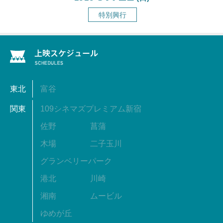
特別興行
東北
富谷
関東
109シネマズプレミアム新宿
佐野
菖蒲
木場
二子玉川
グランベリーパーク
港北
川崎
湘南
ムービル
ゆめが丘