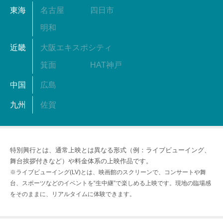
東海
名古屋
四日市
明和
近畿
大阪エキスポシティ
箕面
HAT神戸
中国
広島
九州
佐賀
特別興行とは、通常上映とは異なる形式（例：ライブビューイング、
舞台挨拶付きなど）や料金体系の上映作品です。
※ライブビューイング(LV)とは、映画館のスクリーンで、コンサートや舞
台、スポーツなどのイベントを“生中継”で楽しめる上映です。現地の臨場感
をそのままに、リアルタイムに体験できます。