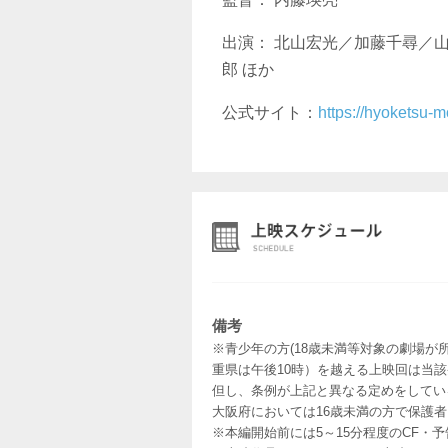
出演： 北山宏光／加藤千尋／
郎 ほか
公式サイト：
https://hyoketsu-m
備考
※青少年の方(18歳未満等対象の劇場が
重県は午後10時）を越える上映回は当
但し、条例が上記と異なる定めをしてい
大阪府においては16歳未満の方で保護
※本編開始前には5～15分程度のCF・