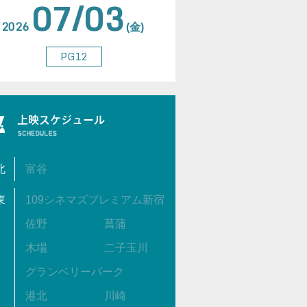
07/03
2026
(金)
PG12
北
富谷
東
109シネマズプレミアム新宿
佐野
菖蒲
木場
二子玉川
グランベリーパーク
港北
川崎