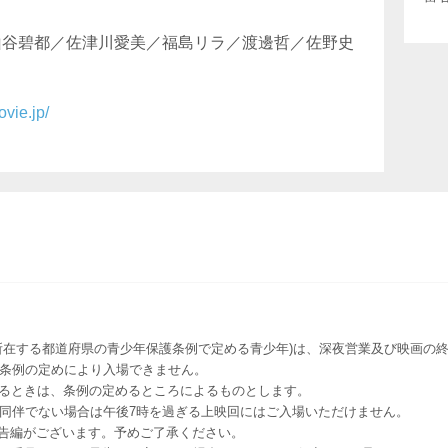
山谷碧都／佐津川愛美／福島リラ／渡邊哲／佐野史
ovie.jp/
所在する都道府県の青少年保護条例で定める青少年)は、深夜営業及び映画の終
該条例の定めにより入場できません。
るときは、条例の定めるところによるものとします。
者同伴でない場合は午後7時を過ぎる上映回にはご入場いただけません。
予告編がございます。予めご了承ください。