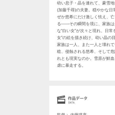
幼い息子・晶を連れて、豪雪地
(加藤千尋)の夫妻。穏やかな
ぜか悠希にだけ激しく怯え、亡
る――その瞬間を境に、家族は
な“白い女”が次々と現れ、日
女”の絵を描き続け、幼い晶の
家族は一人、また一人と壊れて
稔、侵蝕される悠希、そして危
れとも現実なのか。雪原が鮮血
虐に暴走する。
監督： 内藤瑛亮