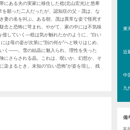
帯にある夫の実家に移住した稔(北山宏光)と悠希
日常を願った二人だったが、認知症の父・茂は、な
き妻の名を叫ぶ。ある朝、茂は異常な姿で怪死す
疑念と恐怖に苛まれ、やがて、家の中には不気味
東
常を侵していく―稔は気が触れたかのように、“白い
目には母の姿が次第に“別の何か”へと映りはじめ、
いく――。雪の結晶に魅入られ、理性を失った
近
険にさらされる晶。これは、呪いか、幻想か、そ
に染まるとき、未知の“白い恐怖”が姿を現し、残
中
九
備
富谷