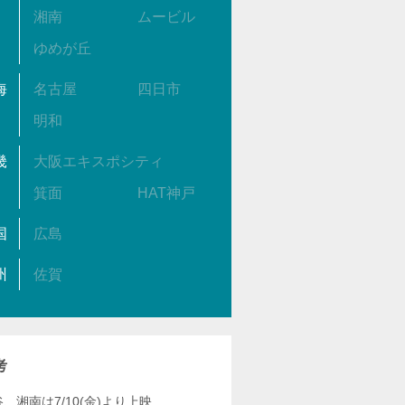
湘南
ムービル
ゆめが丘
海
名古屋
四日市
明和
畿
大阪エキスポシティ
箕面
HAT神戸
国
広島
州
佐賀
考
、湘南は7/10(金)より上映