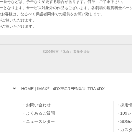
ー番号などは、予告なく変更する場合があります。何卒、ご了承下さい。
はレイトショーとなります。サービス対象外の作品もございます。各劇場の鑑賞料金ペ
-12 12歳未満のお客様は、なるべく保護者同伴での鑑賞をお願い致します。
のお客様がご覧いただけます。
のお客様がご覧いただけます。
©︎2026映画 「氷血」 製作委員会
®
HOME
|
IMAX
|
4DX/SCREENX/ULTRA 4DX
お問い合わせ
採用
よくあるご質問
109
ニュースレター
SDG
カス