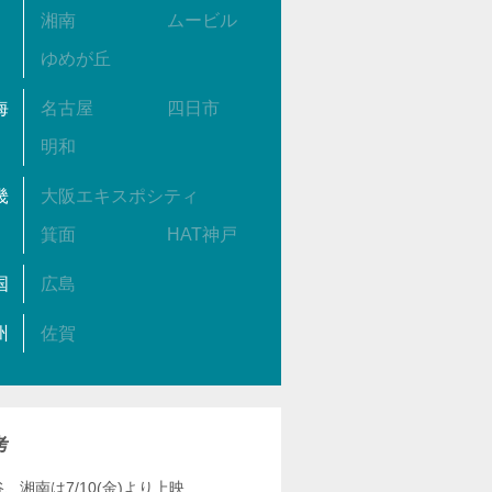
湘南
ムービル
ゆめが丘
海
名古屋
四日市
明和
畿
大阪エキスポシティ
箕面
HAT神戸
国
広島
州
佐賀
考
、湘南は7/10(金)より上映