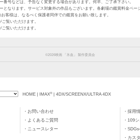
ー番号などは、予告なく変更する場合があります。何卒、ご了承下さい。
はレイトショーとなります。サービス対象外の作品もございます。各劇場の鑑賞料金ペ
-12 12歳未満のお客様は、なるべく保護者同伴での鑑賞をお願い致します。
のお客様がご覧いただけます。
のお客様がご覧いただけます。
©︎2026映画 「氷血」 製作委員会
®
HOME
|
IMAX
|
4DX/SCREENX/ULTRA 4DX
お問い合わせ
採用
よくあるご質問
109
ニュースレター
SDG
カス