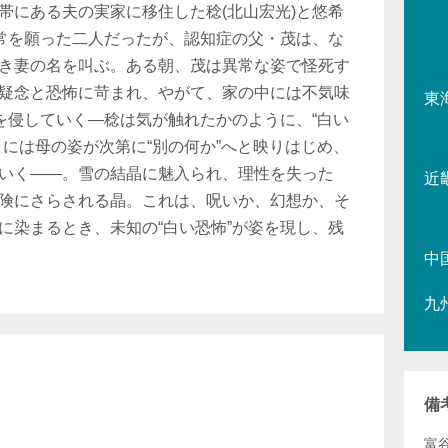
帯にある夫の実家に移住した稔(北山宏光)と悠希
日常を願った二人だったが、認知症の父・茂は、な
き妻の名を叫ぶ。ある朝、茂は異常な姿で怪死す
疑念と恐怖に苛まれ、やがて、家の中には不気味
東
常を侵していく―稔は気が触れたかのように、“白い
目には母の姿が次第に“別の何か”へと映りはじめ、
いく――。雪の結晶に魅入られ、理性を失った
近
険にさらされる晶。これは、呪いか、幻想か、そ
に染まるとき、未知の“白い恐怖”が姿を現し、残
中
九
備
富谷