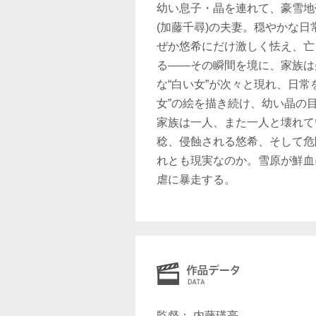
幼い息子・晶を連れて、豪雪地
(加藤千尋)の夫妻。穏やかな
ぜか悠希にだけ激しく怯え、亡
る――その瞬間を境に、家族は
な“白い女”が次々と現れ、日
女”の絵を描き続け、幼い晶の
家族は一人、また一人と壊れて
稔、侵蝕される悠希、そして危
れとも現実なのか。雪原が鮮血
虐に暴走する。
監督： 内藤瑛亮