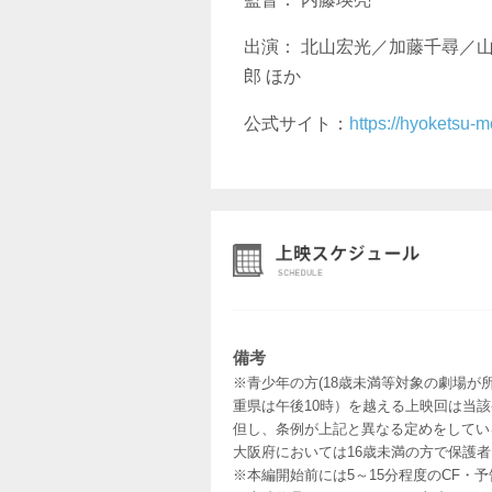
出演： 北山宏光／加藤千尋／
郎 ほか
公式サイト：
https://hyoketsu-m
備考
※青少年の方(18歳未満等対象の劇場が
重県は午後10時）を越える上映回は当
但し、条例が上記と異なる定めをしてい
大阪府においては16歳未満の方で保護
※本編開始前には5～15分程度のCF・