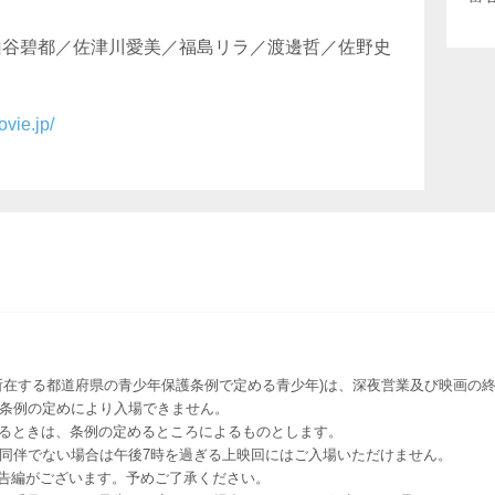
山谷碧都／佐津川愛美／福島リラ／渡邊哲／佐野史
ovie.jp/
所在する都道府県の青少年保護条例で定める青少年)は、深夜営業及び映画の終
該条例の定めにより入場できません。
るときは、条例の定めるところによるものとします。
者同伴でない場合は午後7時を過ぎる上映回にはご入場いただけません。
予告編がございます。予めご了承ください。