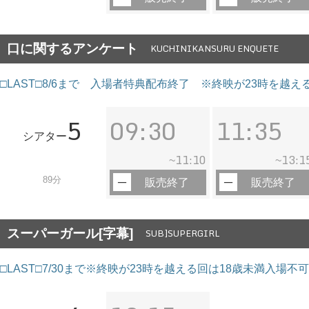
口に関するアンケート
KUCHINIKANSURU ENQUETE
□LAST□8/6まで 入場者特典配布終了 ※終映が23時を越え
5
09:30
11:35
シアター
11:10
13:1
~
~
89分
販売終了
販売終了
スーパーガール[字幕]
SUB]SUPERGIRL
□LAST□7/30まで※終映が23時を越える回は18歳未満入場不可