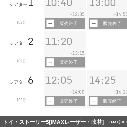
1
10:40
13:00
シアター
12:35
14:5
~
~
102分
販売終了
販売終了
2
11:20
シアター
13:15
~
102分
販売終了
6
12:05
14:25
シアター
14:00
16:2
~
~
102分
販売終了
販売終了
トイ・ストーリー5[IMAXレーザー・吹替]
IMAX]DUB