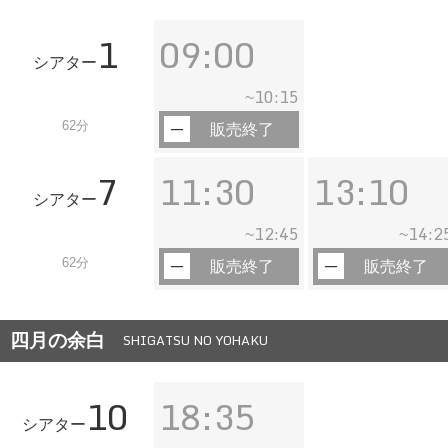
1
09:00
シアター
10:15
~
62分
販売終了
7
11:30
13:10
シアター
12:45
14:2
~
~
62分
販売終了
販売終了
四月の余白
SHIGATSU NO YOHAKU
10
18:35
シアター