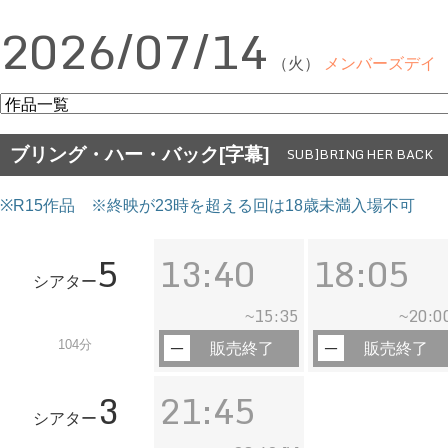
2026/07/14
（火）
メンバーズデイ
ブリング・ハー・バック[字幕]
SUB]BRING HER BACK
※R15作品 ※終映が23時を超える回は18歳未満入場不可
5
13:40
18:05
シアター
15:35
20:0
~
~
104分
販売終了
販売終了
3
21:45
シアター