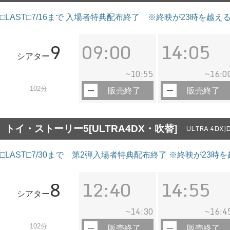
□LAST□7/16まで 入場者特典配布終了 ※終映が23時を越
9
09:00
14:05
シアター
10:55
16:0
~
~
102分
販売終了
販売終了
トイ・ストーリー5[ULTRA4DX・吹替]
ULTRA 4DX]D
□LAST□7/30まで 第2弾入場者特典配布終了 ※終映が23
8
12:40
14:55
シアター
14:30
16:4
~
~
102分
販売終了
販売終了