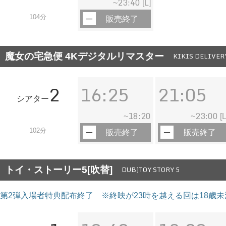
23:40
~
[L]
104分
販売終了
魔女の宅急便 4Kデジタルリマスター
KIKIS DELIVER
2
16:25
21:05
シアター
18:20
23:00
~
~
[L
102分
販売終了
販売終了
トイ・ストーリー5[吹替]
DUB]TOY STORY 5
第2弾入場者特典配布終了 ※終映が23時を越える回は18歳