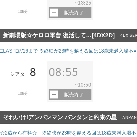
13:25
~
109分
販売終了
新劇場版☆ケロロ軍曹 復活して…[4DX2D]
4DX]SE
□LAST□7/16まで ※終映が23時を越える回は18歳未満入場不
8
08:55
シアター
10:50
~
109分
販売終了
それいけ!アンパンマン パンタンと約束の星
ANPAN
☆2歳から有料☆ ※終映が23時を越える回は18歳未満入場不