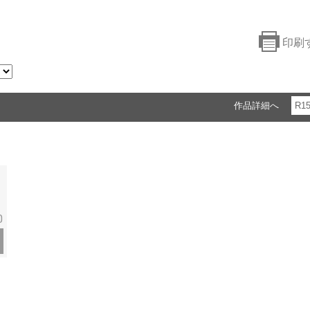
印刷
作品詳細へ
R1
0