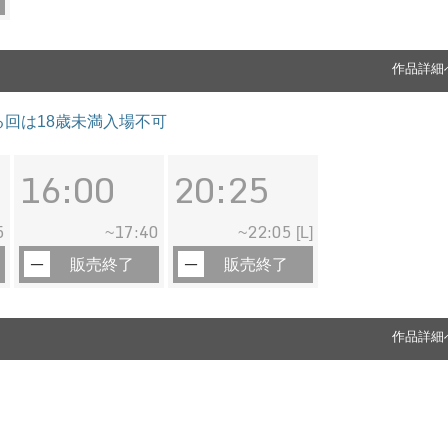
作品詳細
る回は18歳未満入場不可
16:00
20:25
5
17:40
22:05
~
~
[L]
販売終了
販売終了
作品詳細