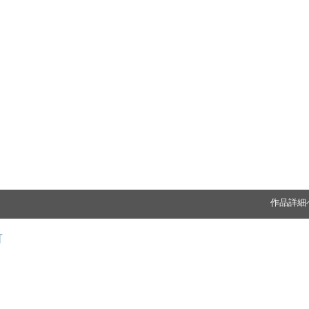
作品詳細
可