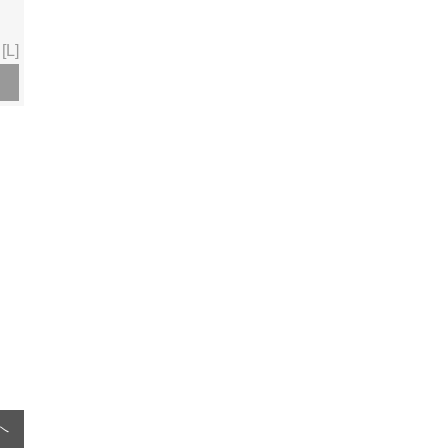
[L]
へ