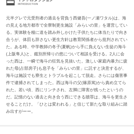
元半グレで元受刑者の過去を背負う西健吾(一ノ瀬ワタル)は、海
の見える地方都市で全寮制更生施設「みらいの里」を運営してい
る。実体験を糧に道を踏み外しかけた子供たちに体当たりで向き
合うが、体罰も辞さない更生方針は教育関係者から批判されてい
た。ある時、中学教師の冬子(夏帆)から手に負えない生徒の海斗
(上阪隼人)と、鑑別所帰りの悠について相談を受ける。2人に会
った西は、一瞬で海斗の狂気を見抜いた。激しい家庭内暴力に疲
れた母(占部房子)も息子を「みらいの里」に託すと決意するが、
海斗は施設でも寮生とトラブルを起こして脱走。さらには傷害事
件で逮捕されてしまった。西は海斗の父(篠原篤)から責め立てら
れた。若い頃、西にリンチされ、左脚に障害が残ったというの
だ。記憶のない過去と向き合う西にできる贖罪は、海斗を更生さ
せることだけ。「ひとは変われる」と信じて新たな取り組みに踏
み出すがーー。