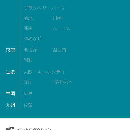
グランベリーパーク
港北
川崎
湘南
ムービル
ゆめが丘
東海
名古屋
四日市
明和
近畿
大阪エキスポシティ
箕面
HAT神戸
中国
広島
九州
佐賀