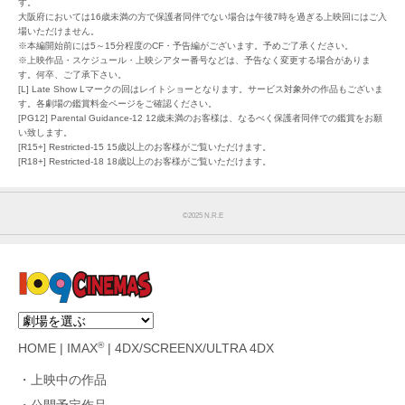
す。
大阪府においては16歳未満の方で保護者同伴でない場合は午後7時を過ぎる上映回にはご入
場いただけません。
※本編開始前には5～15分程度のCF・予告編がございます。予めご了承ください。
※上映作品・スケジュール・上映シアター番号などは、予告なく変更する場合がありま
す。何卒、ご了承下さい。
[L] Late Show Lマークの回はレイトショーとなります。サービス対象外の作品もございま
す。各劇場の鑑賞料金ページをご確認ください。
[PG12] Parental Guidance-12 12歳未満のお客様は、なるべく保護者同伴での鑑賞をお願
い致します。
[R15+] Restricted-15 15歳以上のお客様がご覧いただけます。
[R18+] Restricted-18 18歳以上のお客様がご覧いただけます。
©︎2025 N.R.E
®
HOME
|
IMAX
|
4DX/SCREENX/ULTRA 4DX
上映中の作品