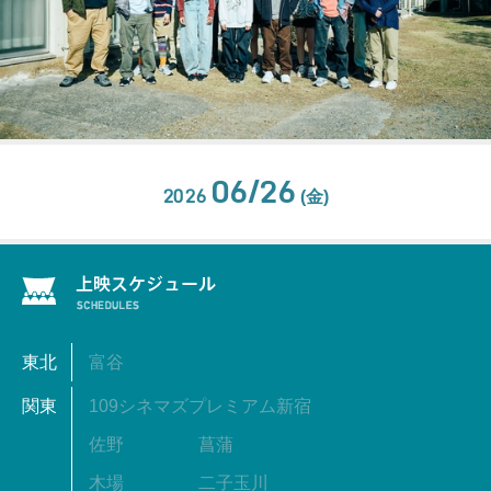
06/26
2026
(金)
東北
富谷
関東
109シネマズプレミアム新宿
佐野
菖蒲
木場
二子玉川