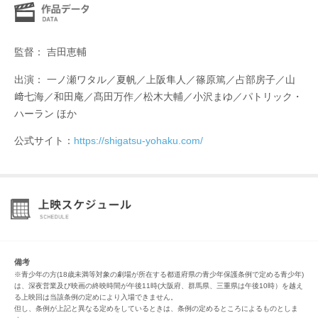
監督： 吉田恵輔
出演： 一ノ瀬ワタル／夏帆／上阪隼人／篠原篤／占部房子／山
﨑七海／和田庵／髙田万作／松木大輔／小沢まゆ／パトリック・
ハーラン ほか
公式サイト：
https://shigatsu-yohaku.com/
備考
※青少年の方(18歳未満等対象の劇場が所在する都道府県の青少年保護条例で定める青少年)
は、深夜営業及び映画の終映時間が午後11時(大阪府、群馬県、三重県は午後10時）を越え
る上映回は当該条例の定めにより入場できません。
但し、条例が上記と異なる定めをしているときは、条例の定めるところによるものとしま