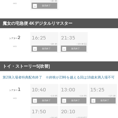
20:30
~
150分
販売終了
魔女の宅急便 4Kデジタルリマスター
2
16:25
21:35
シアター
18:20
23:30
~
~
[L]
102分
販売終了
販売終了
トイ・ストーリー5[吹替]
第2弾入場者特典配布終了 ※終映が23時を越える回は18歳未満入場不可
1
10:40
13:00
15:25
シアター
12:35
14:55
17:20
~
~
~
102分
販売終了
販売終了
販売終了
17:50
20:10
19:45
22:05
~
~
[L]