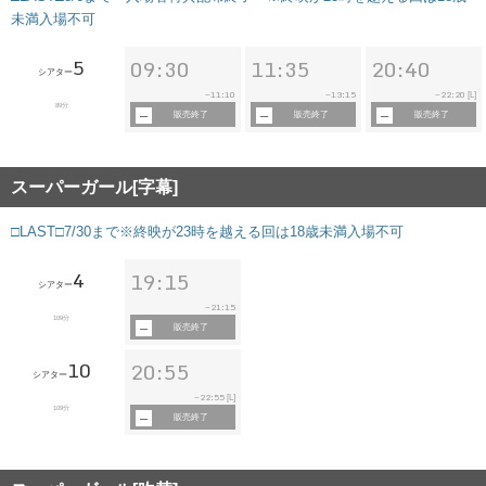
未満入場不可
5
09:30
11:35
20:40
シアター
11:10
13:15
22:20
~
~
~
[L]
89分
販売終了
販売終了
販売終了
スーパーガール[字幕]
□LAST□7/30まで※終映が23時を越える回は18歳未満入場不可
4
19:15
シアター
21:15
~
109分
販売終了
10
20:55
シアター
22:55
~
[L]
109分
販売終了