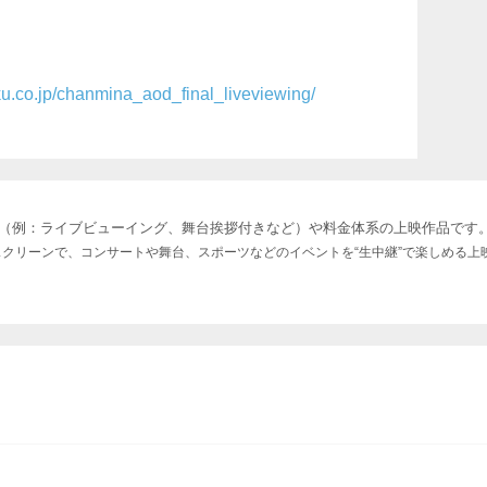
iku.co.jp/chanmina_aod_final_liveviewing/
（例：ライブビューイング、舞台挨拶付きなど）や料金体系の上映作品です
のスクリーンで、コンサートや舞台、スポーツなどのイベントを“生中継”で楽しめる