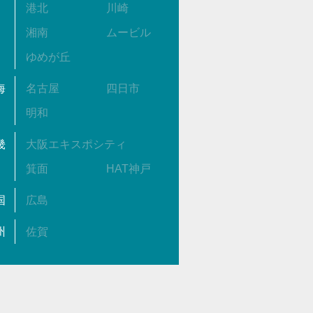
港北
川崎
湘南
ムービル
ゆめが丘
海
名古屋
四日市
明和
畿
大阪エキスポシティ
箕面
HAT神戸
国
広島
州
佐賀