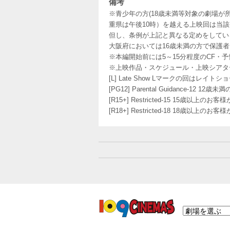
備考
※青少年の方(18歳未満等対象の劇場が
重県は午後10時）を越える上映回は当
但し、条例が上記と異なる定めをしてい
大阪府においては16歳未満の方で保護
※本編開始前には5～15分程度のCF・
※上映作品・スケジュール・上映シアタ
[L] Late Show Lマークの回
[PG12] Parental Guidance
[R15+] Restricted-15 15歳以上
[R18+] Restricted-18 18歳以上