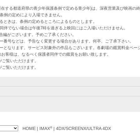
所在する都道府県の青少年保護条例で定める青少年)は、深夜営業及び映画の終
該条例の定めにより入場できません。
るときは、条例の定めるところによるものとします。
者同伴でない場合は午後7時を過ぎる上映回にはご入場いただけません。
予告編がございます。予めご了承ください。
ー番号などは、予告なく変更する場合があります。何卒、ご了承下さい。
はレイトショーとなります。サービス対象外の作品もございます。各劇場の鑑賞料金ペ
-12 12歳未満のお客様は、なるべく保護者同伴での鑑賞をお願い致します。
のお客様がご覧いただけます。
のお客様がご覧いただけます。
®
HOME
|
IMAX
|
4DX/SCREENX/ULTRA 4DX