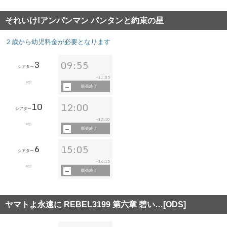
それいけ!アンパンマン パンタンと約束の星
２歳から幼児料金が必要となります
3
09:55
シアター
11:05
~
62分
販売終了
10
12:00
シアター
13:10
~
62分
販売終了
6
15:05
シアター
16:15
~
62分
販売終了
ヤマトよ永遠に REBEL3199 第六章 碧い…[ODS]