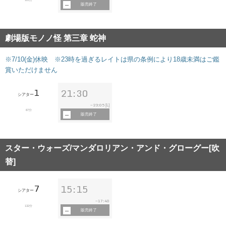
販売終了
劇場版モノノ怪 第三章 蛇神
※7/10(金)休映 ※23時を過ぎるレイトは県の条例により18歳未満はご鑑
賞いただけません
1
21:30
シアター
23:05
~
[L]
87分
販売終了
スター・ウォーズ/マンダロリアン・アンド・グローグー[吹
替]
7
15:15
シアター
17:40
~
132分
販売終了