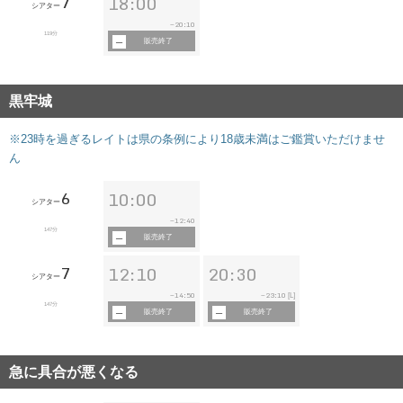
7
18:00
シアター
20:10
~
119分
販売終了
黒牢城
※23時を過ぎるレイトは県の条例により18歳未満はご鑑賞いただけませ
ん
6
10:00
シアター
12:40
~
147分
販売終了
7
12:10
20:30
シアター
14:50
23:10
~
~
[L]
147分
販売終了
販売終了
急に具合が悪くなる