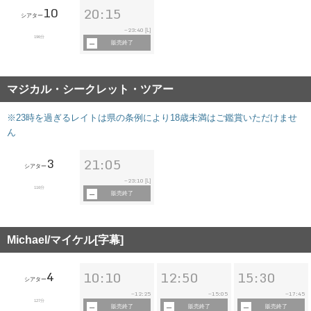
10
20:15
シアター
23:40
~
[L]
196分
販売終了
マジカル・シークレット・ツアー
※23時を過ぎるレイトは県の条例により18歳未満はご鑑賞いただけませ
ん
3
21:05
シアター
23:10
~
[L]
116分
販売終了
Michael/マイケル[字幕]
4
10:10
12:50
15:30
シアター
12:25
15:05
17:45
~
~
~
127分
販売終了
販売終了
販売終了