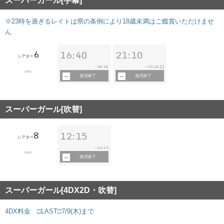
スーパーガール[字幕]
※23時を過ぎるレイトは県の条例により18歳未満はご鑑賞いただけませ
ん
6
16:40
21:10
シアター
18:40
23:10
~
~
[L]
109分
販売終了
販売終了
スーパーガール[吹替]
8
12:15
シアター
14:15
~
109分
販売終了
スーパーガール[4DX2D・吹替]
4DX料金 □LAST□7/9(木)まで