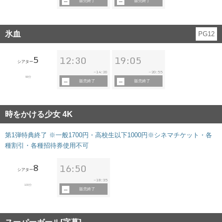
販売終了
販売終了
氷血
PG12
5
12:30
19:05
シアター
14:20
20:55
~
~
98分
販売終了
販売終了
時をかける少女 4K
第1弾特典終了 ※一般1700円・高校生以下1000円※シネマチケット・各
種割引・各種招待券使用不可
8
16:50
シアター
18:35
~
100分
販売終了