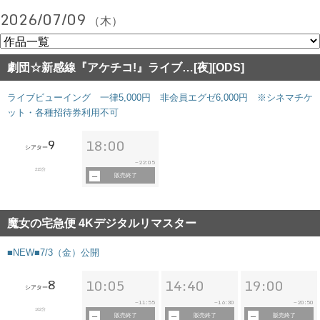
2026/07/09
（木）
劇団☆新感線『アケチコ!』ライブ…[夜][ODS]
ライブビューイング 一律5,000円 非会員エグゼ6,000円 ※シネマチケ
ット・各種招待券利用不可
9
18:00
シアター
22:05
~
215分
販売終了
魔女の宅急便 4Kデジタルリマスター
■NEW■7/3（金）公開
8
10:05
14:40
19:00
シアター
11:55
16:30
20:50
~
~
~
102分
販売終了
販売終了
販売終了