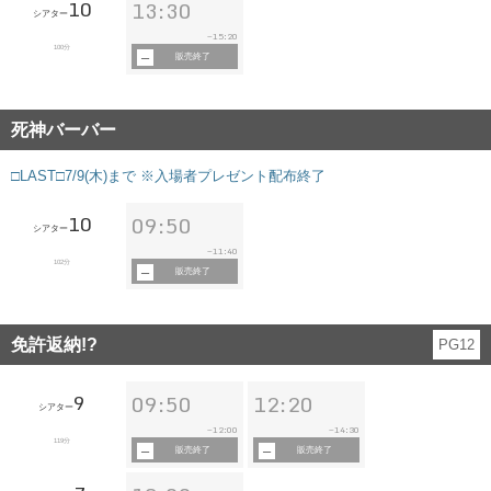
10
13:30
シアター
15:20
~
100分
販売終了
死神バーバー
□LAST□7/9(木)まで ※入場者プレゼント配布終了
10
09:50
シアター
11:40
~
102分
販売終了
免許返納!?
PG12
9
09:50
12:20
シアター
12:00
14:30
~
~
119分
販売終了
販売終了