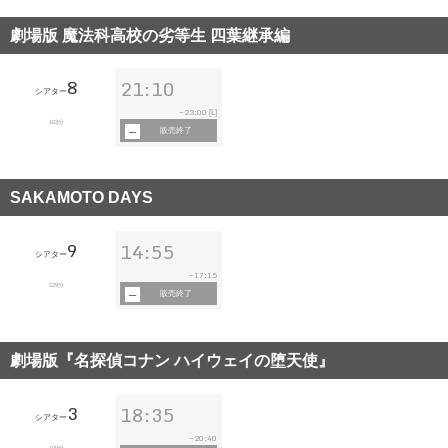
劇場版 魔法科高校の劣等生 四葉継承編
8
21:10
シアター
23:00
~
[L]
103分
販売終了
SAKAMOTO DAYS
9
14:55
シアター
17:15
~
129分
販売終了
劇場版『名探偵コナン ハイウェイの堕天使』
3
18:35
シアター
20:40
~
109分