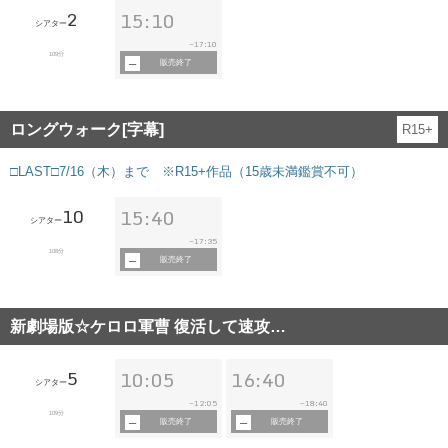
2
15:10
シアター
17:10
~
109分
販売終了
ロングウォーク[字幕]
R15+
□LAST□7/16（木）まで ※R15+作品（15歳未満鑑賞不可）
10
15:40
シアター
17:35
~
108分
販売終了
新劇場版☆ケロロ軍曹 復活して速攻…
5
10:05
16:40
シアター
12:05
18:40
~
~
109分
販売終了
販売終了