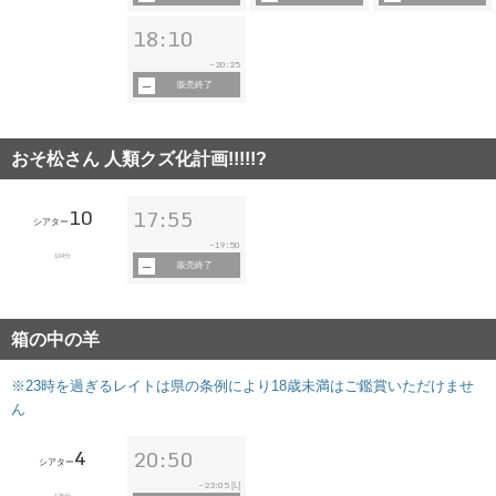
18:10
20:25
~
販売終了
おそ松さん 人類クズ化計画!!!!!?
10
17:55
シアター
19:50
~
104分
販売終了
箱の中の羊
※23時を過ぎるレイトは県の条例により18歳未満はご鑑賞いただけませ
ん
4
20:50
シアター
23:05
~
[L]
125分