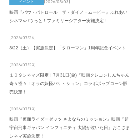
[2026/08/03]
イベント
映画『パウ・パトロール ザ・ダイノ・ムービー』ふれあい
シネマ×パウっと！ファミリーシアター実施決定！
[2026/07/24]
8/22（土）【実施決定】「タローマン」1周年記念イベント
[2026/07/23]
１０９シネマズ限定！7月31日(金)『映画クレヨンしんちゃん
奇々怪々！オラの妖怪バケ～ション』コラボポップコーン販
売決定！
[2026/07/13]
映画『仮面ライダーゼッツ さよならのミッション』映画『超
宇宙刑事ギャバン インフィニティ 太陽が泣いた日』おこさま
シネマ実施決定！