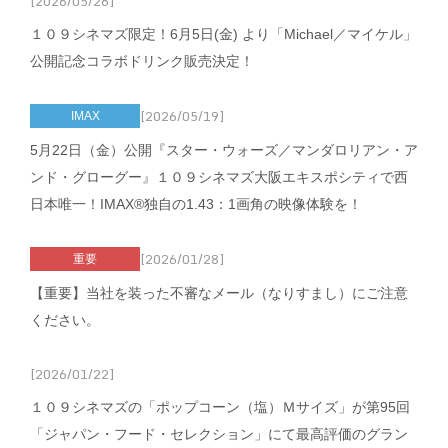
[2026/05/26]
１０９シネマズ限定！6月5日(金) より「Michael／マイケル」
公開記念コラボドリンク販売決定！
[2026/05/19]
IMAX
5月22日（金）公開『スター・ウォーズ／マンダロリアン・ア
ンド・グローグー』１０９シネマズ大阪エキスポシティで西
日本唯一！IMAX®独自の1.43：1画角の映像体験を！
[2026/01/28]
重要
【重要】当社を装った不審なメール（なりすまし）にご注意
ください。
[2026/01/22]
１０９シネマズの「ポップコーン（塩）Ｍサイズ」が第95回
「ジャパン・フード・セレクション」にて最高評価のグラン