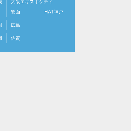
畿
大阪エキスポシティ
箕面
HAT神戸
国
広島
州
佐賀