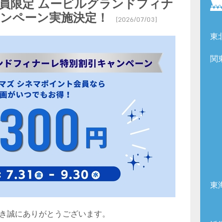
員限定 ムービルグランドフィナ
ャンペーン実施決定！
[2026/07/03]
東
関
東
き誠にありがとうございます。