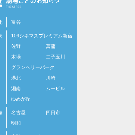
北
富谷
東
109シネマズプレミアム新宿
佐野
菖蒲
木場
二子玉川
グランベリーパーク
港北
川崎
湘南
ムービル
ゆめが丘
海
名古屋
四日市
明和