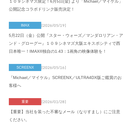
１０９シネマズ限定！6月5日(金) より「Michael／マイケル」
公開記念コラボドリンク販売決定！
[2026/05/19]
IMAX
5月22日（金）公開『スター・ウォーズ／マンダロリアン・ア
ンド・グローグー』１０９シネマズ大阪エキスポシティで西
日本唯一！IMAX®独自の1.43：1画角の映像体験を！
[2026/05/16]
SCREENX
『Michael／マイケル』SCREENX／ULTRA4DX版ご鑑賞のお
客様へ
[2026/01/28]
重要
【重要】当社を装った不審なメール（なりすまし）にご注意
ください。