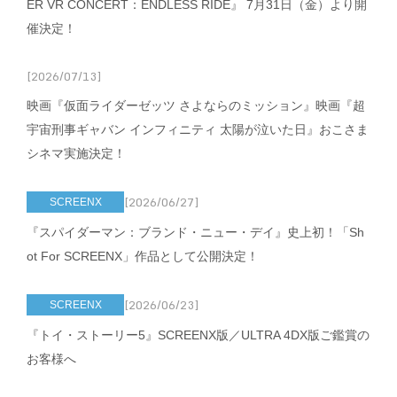
ER VR CONCERT：ENDLESS RIDE』 7月31日（金）より開
催決定！
[2026/07/13]
映画『仮面ライダーゼッツ さよならのミッション』映画『超
宇宙刑事ギャバン インフィニティ 太陽が泣いた日』おこさま
シネマ実施決定！
[2026/06/27]
SCREENX
『スパイダーマン：ブランド・ニュー・デイ』史上初！「Sh
ot For SCREENX」作品として公開決定！
[2026/06/23]
SCREENX
『トイ・ストーリー5』SCREENX版／ULTRA 4DX版ご鑑賞の
お客様へ