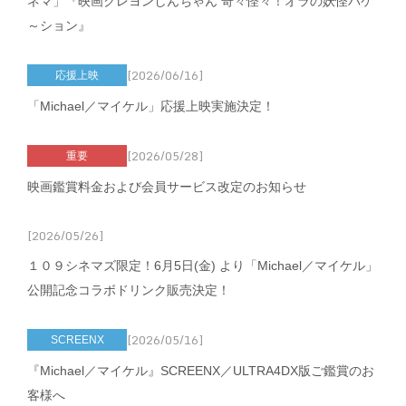
ネマ」『映画クレヨンしんちゃん 奇々怪々！オラの妖怪バケ
～ション』
[2026/06/16]
応援上映
「Michael／マイケル」応援上映実施決定！
[2026/05/28]
重要
映画鑑賞料金および会員サービス改定のお知らせ
[2026/05/26]
１０９シネマズ限定！6月5日(金) より「Michael／マイケル」
公開記念コラボドリンク販売決定！
[2026/05/16]
SCREENX
『Michael／マイケル』SCREENX／ULTRA4DX版ご鑑賞のお
客様へ