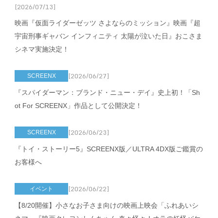
[2026/07/13]
映画『仮面ライダーゼッツ さよならのミッション』映画『超
宇宙刑事ギャバン インフィニティ 太陽が泣いた日』おこさま
シネマ実施決定！
[2026/06/27]
SCREENX
『スパイダーマン：ブランド・ニュー・デイ』史上初！「Sh
ot For SCREENX」作品として公開決定！
[2026/06/23]
SCREENX
『トイ・ストーリー5』SCREENX版／ULTRA 4DX版ご鑑賞の
お客様へ
[2026/06/22]
イベント
【8/20開催】小さなお子さま向けの映画上映会「ふれあいシ