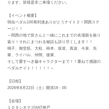
ります。皆様是非ご来場ください。
【イベント概要】
弱虫ペダル100巻到達ありがとうナイト２！関西ステ
ージ！！
～関西の地で皆さんと一緒にこれまでの名場面を振り
返り！それにまつわる秘話も語り尽くします！！
鳴子、御堂筋、大粒、柿本、坂道、真波、今泉、先
輩、ライバル、仲間、後輩、
そして愛すべき脇キャラクターまで！！重ねて感謝の
ペダルナイト！！！！！～
【日程】
2026年8月22日（土）開演19：00
【会場】
１０９シネマズHAT神戸