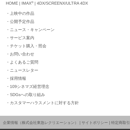
®
HOME
|
IMAX
|
4DX/SCREENX/ULTRA 4DX
上映中の作品
公開予定作品
ニュース・キャンペーン
サービス案内
チケット購入・照会
お問い合わせ
よくあるご質問
ニュースレター
採用情報
109シネマズ経営理念
SDGsへの取り組み
カスタマーハラスメントに対する方針
企業情報（株式会社東急レクリエーション）
|
サイトポリシー
|
特定商取引