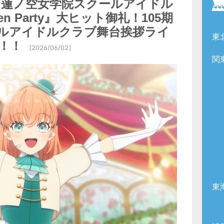
！蓮ノ空女学院スクールアイドル
den Party』大ヒット御礼！105期
ルアイドルクラブ舞台挨拶ライ
東
！！
[2026/06/02]
関
東