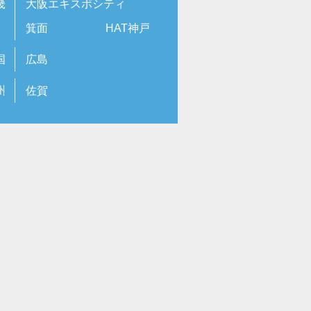
畿
大阪エキスポシティ
箕面
HAT神戸
国
広島
州
佐賀