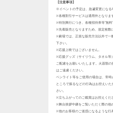
【注意事項】
※イベントの予定は、急遽変更になる
※各種割引サービスは適用外となりま
※特別興行につき、各種招待券等”無料
※先着販売となりますため、規定枚数
※劇場では、正規な販売方法以外で一
下さい。
※応援上映ではございません。
※応援グッズ（サイリウム、タオル等
ご配慮をお願いいたします。火器類の
はご遠慮ください。
ペンライト等をご使用の場合は、常時
ところで振るなどの行為はお控えいた
さい。
※立ち上がってのご鑑賞はお控えくだ
※舞台挨拶中継をご覧いただく際の他
※他のお客様のご迷惑になるような行