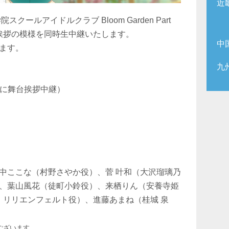
近
ールアイドルクラブ Bloom Garden Part
挨拶の模様を同時生中継いたします。
中
ます。
九
上映前に舞台挨拶中継）
中ここな（村野さやか役）、菅 叶和（大沢瑠璃乃
、葉山風花（徒町小鈴役）、来栖りん（安養寺姫
 リリエンフェルト役）、進藤あまね（桂城 泉
ございます。