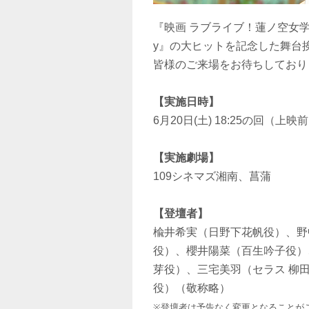
『映画 ラブライブ！蓮ノ空女学院スク
y』の大ヒットを記念した舞台
皆様のご来場をお待ちしており
【実施日時】
6月20日(土) 18:25の回（
【実施劇場】
109シネマズ湘南、菖蒲
【登壇者】
楡井希実（日野下花帆役）、野
役）、櫻井陽菜（百生吟子役）
芽役）、三宅美羽（セラス 柳田
役）（敬称略）
※登壇者は予告なく変更となることが