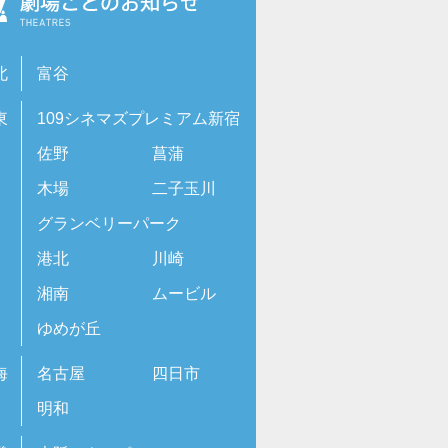
北
富谷
東
109シネマズプレミアム新宿
佐野
菖蒲
木場
二子玉川
グランベリーパーク
港北
川崎
湘南
ムービル
ゆめが丘
海
名古屋
四日市
明和