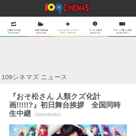
109シネマズ ニュース
『おそ松さん 人類クズ化計
画!!!!!?』初日舞台挨拶 全国同時
生中継
[2026/06/01]