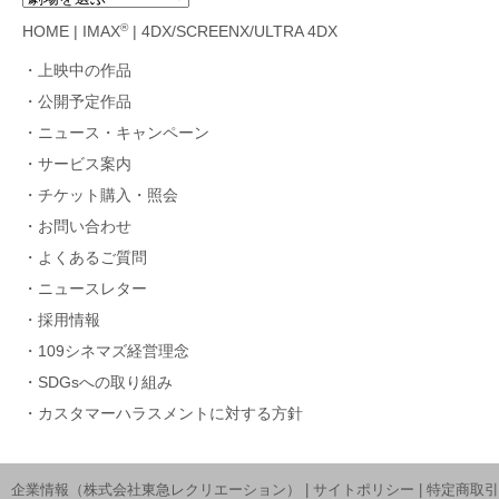
®
HOME
|
IMAX
|
4DX/SCREENX/ULTRA 4DX
上映中の作品
公開予定作品
ニュース・キャンペーン
サービス案内
チケット購入・照会
お問い合わせ
よくあるご質問
ニュースレター
採用情報
109シネマズ経営理念
SDGsへの取り組み
カスタマーハラスメントに対する方針
企業情報（株式会社東急レクリエーション）
|
サイトポリシー
|
特定商取引