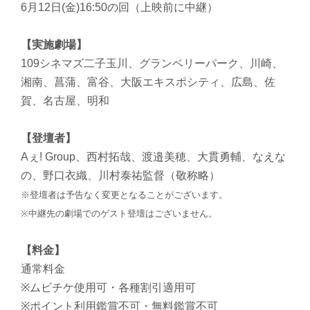
6月12日(金)16:50の回（上映前に中継）
【実施劇場】
109シネマズ二子玉川、グランベリーパーク、川崎、
湘南、菖蒲、富谷、大阪エキスポシティ、広島、佐
賀、名古屋、明和
【登壇者】
Aぇ! Group、西村拓哉、渡邉美穂、大貫勇輔、なえな
の、野口衣織、川村泰祐監督（敬称略）
※登壇者は予告なく変更となることがございます。
※中継先の劇場でのゲスト登壇はございません。
【料金】
通常料金
※ムビチケ使用可・各種割引適用可
※ポイント利用鑑賞不可・無料鑑賞不可