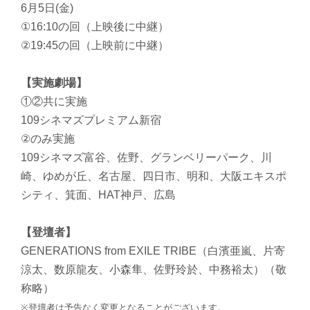
6月5日(金)
①16:10の回（上映後に中継）
②19:45の回（上映前に中継）
【実施劇場】
①②共に実施
109シネマズプレミアム新宿
②のみ実施
109シネマズ富谷、佐野、グランベリーパーク、川
崎、ゆめが丘、名古屋、四日市、明和、大阪エキスポ
シティ、箕面、HAT神戸、広島
【登壇者】
GENERATIONS from EXILE TRIBE（白濱亜嵐、片寄
涼太、数原龍友、小森隼、佐野玲於、中務裕太）（敬
称略）
※登壇者は予告なく変更となることがございます。