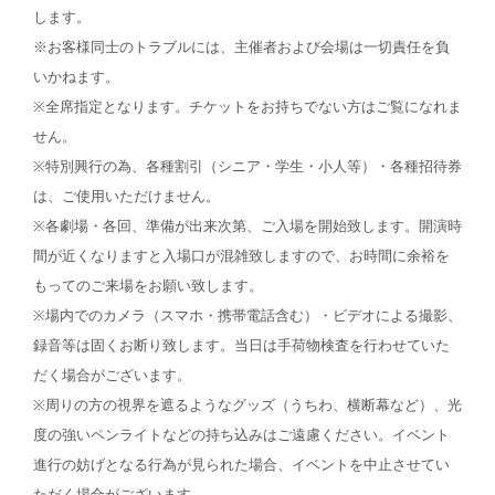
します。
※お客様同士のトラブルには、主催者および会場は一切責任を負
いかねます。
※全席指定となります。チケットをお持ちでない方はご覧になれま
せん。
※特別興行の為、各種割引（シニア・学生・小人等）・各種招待券
は、ご使用いただけません。
※各劇場・各回、準備が出来次第、ご入場を開始致します。開演時
間が近くなりますと入場口が混雑致しますので、お時間に余裕を
もってのご来場をお願い致します。
※場内でのカメラ（スマホ・携帯電話含む）・ビデオによる撮影、
録音等は固くお断り致します。当日は手荷物検査を行わせていた
だく場合がございます。
※周りの方の視界を遮るようなグッズ（うちわ、横断幕など）、光
度の強いペンライトなどの持ち込みはご遠慮ください。イベント
進行の妨げとなる行為が見られた場合、イベントを中止させてい
ただく場合がございます。