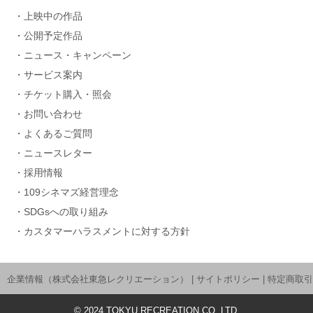
上映中の作品
公開予定作品
ニュース・キャンペーン
サービス案内
チケット購入・照会
お問い合わせ
よくあるご質問
ニュースレター
採用情報
109シネマズ経営理念
SDGsへの取り組み
カスタマーハラスメントに対する方針
企業情報（株式会社東急レクリエーション）
|
サイトポリシー
|
特定商取引
©
2024
TOKYU RECREATION CO.,LTD.