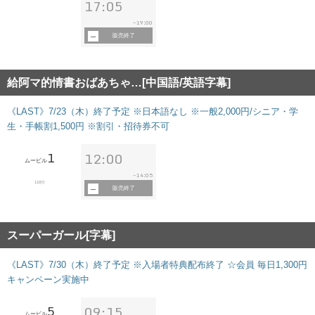
17:05
19:00
~
販売終了
給阿マ的情書おばあちゃ…[中国語/英語字幕]
《LAST》7/23（木）終了予定 ※日本語なし ※一般2,000円/シニア・学
生・手帳割1,500円 ※割引・招待券不可
1
12:00
ムービル
14:05
~
118分
販売終了
スーパーガール[字幕]
《LAST》7/30（木）終了予定 ※入場者特典配布終了 ☆会員 毎日1,300円
キャンペーン実施中
5
09:15
ムービル