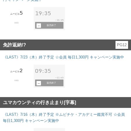
5
19:35
ムービル
21:25
~
102分
販売終了
免許返納!?
PG12
《LAST》7/23（木）終了予定 ☆会員 毎日1,300円 キャンペーン実施中
2
09:35
ムービル
11:45
~
119分
販売終了
ユマカウンティの行き止まり[字幕]
《LAST》7/16（木）終了予定 ※ムビチケ・アカデミー鑑賞不可 ☆会員
毎日1,300円 キャンペーン実施中