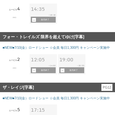
4
14:35
ムービル
18:20
~
206分
販売終了
フォー・トレイルズ 限界を超えてゆけ[字幕]
■NEW■7/10(金）ロードショー ☆会員 毎日1,300円 キャンペーン実施中
2
12:05
19:00
ムービル
14:00
20:55
~
~
106分
販売終了
販売終了
ザ・レイジ[字幕]
PG12
■NEW■7/10(金）ロードショー ☆会員 毎日1,300円 キャンペーン実施中
5
17:15
ムービル