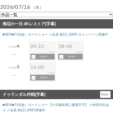
2026/07/16
（木）
海辺の一日 4Kレストア[字幕]
■NEW■7/10(金）ロードショー ☆会員 毎日1,300円 キャンペーン実施中
4
09:15
18:40
ムービル
12:10
21:35
~
~
167分
販売終了
販売終了
5
14:00
ムービル
16:55
~
167分
販売終了
ドゥランダル作戦[字幕]
R15+
■NEW■7/10(金）ロードショー 【※15歳未満ご鑑賞不可】 ※休憩10分あ
り ☆会員 毎日1,300円実施中