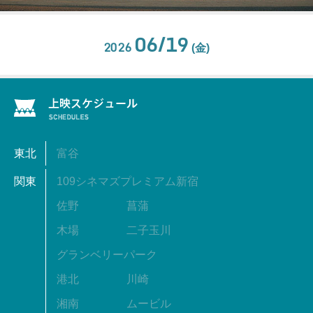
06/19
2026
(金)
東北
富谷
関東
109シネマズプレミアム新宿
佐野
菖蒲
木場
二子玉川
グランベリーパーク
港北
川崎
湘南
ムービル