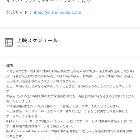
イゾン・ラブ／リチャード・ブレイク ほか
公式サイト：
https://yuma-movie.com/
備考
※青少年の方(18歳未満等対象の劇場が所在する都道府県の青少年保護条例で定める青少年)
は、深夜営業及び映画の終映時間が午後11時(大阪府、群馬県、三重県は午後10時）を越え
る上映回は当該条例の定めにより入場できません。
但し、条例が上記と異なる定めをしているときは、条例の定めるところによるものとしま
す。
大阪府においては16歳未満の方で保護者同伴でない場合は午後7時を過ぎる上映回にはご入
場いただけません。
※本編開始前には5～15分程度のCF・予告編がございます。予めご了承ください。
※上映作品・スケジュール・上映シアター番号などは、予告なく変更する場合がありま
す。何卒、ご了承下さい。
[L] Late Show Lマークの回はレイトショーとなります。サービス対象外の作品もございま
す。各劇場の鑑賞料金ページをご確認ください。
[PG12] Parental Guidance-12 12歳未満のお客様は、なるべく保護者同伴での鑑賞をお願
い致します。