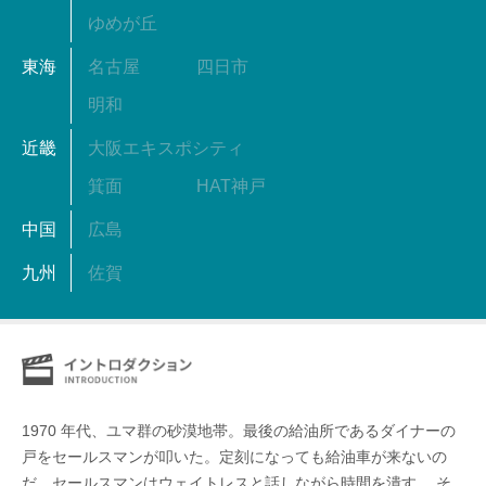
ゆめが丘
東海
名古屋
四日市
明和
近畿
大阪エキスポシティ
箕面
HAT神戸
中国
広島
九州
佐賀
1970 年代、ユマ群の砂漠地帯。最後の給油所であるダイナーの
戸をセールスマンが叩いた。定刻になっても給油車が来ないの
だ。セールスマンはウェイトレスと話しながら時間を潰す。 そ