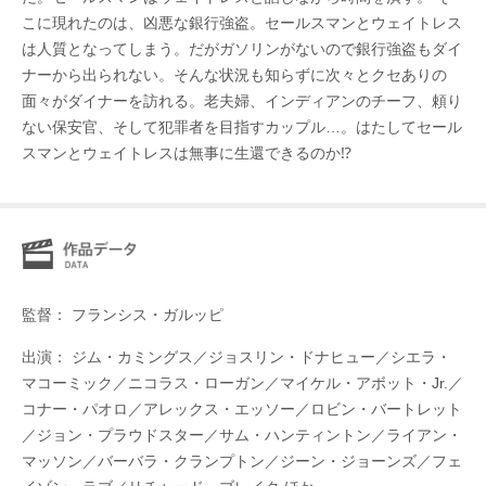
こに現れたのは、凶悪な銀行強盗。セールスマンとウェイトレス
は人質となってしまう。だがガソリンがないので銀行強盗もダイ
ナーから出られない。そんな状況も知らずに次々とクセありの
面々がダイナーを訪れる。老夫婦、インディアンのチーフ、頼り
ない保安官、そして犯罪者を目指すカップル…。はたしてセール
スマンとウェイトレスは無事に生還できるのか⁉
監督： フランシス・ガルッピ
出演： ジム・カミングス／ジョスリン・ドナヒュー／シエラ・
マコーミック／ニコラス・ローガン／マイケル・アボット・Jr.／
コナー・パオロ／アレックス・エッソー／ロビン・バートレット
／ジョン・プラウドスター／サム・ハンティントン／ライアン・
マッソン／バーバラ・クランプトン／ジーン・ジョーンズ／フェ