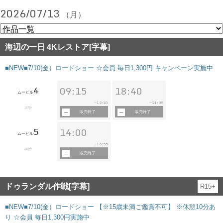
2026/07/13
（月）
海辺の一日 4Kレストア[字幕]
■NEW■7/10(金）ロードショー ☆会員 毎日1,300円 キャンペーン実施中
4
09:15
18:40
ムービル
12:10
21:35
~
~
167分
販売終了
販売終了
5
14:00
ムービル
16:55
~
167分
販売終了
ドゥランダル作戦[字幕]
R15+
■NEW■7/10(金）ロードショー 【※15歳未満ご鑑賞不可】 ※休憩10分あ
り ☆会員 毎日1,300円実施中