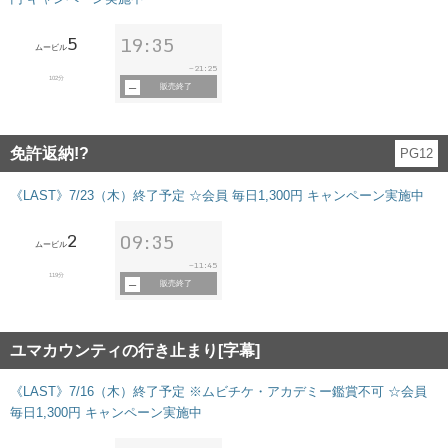
5
19:35
ムービル
21:25
~
102分
販売終了
免許返納!?
PG12
《LAST》7/23（木）終了予定 ☆会員 毎日1,300円 キャンペーン実施中
2
09:35
ムービル
11:45
~
119分
販売終了
ユマカウンティの行き止まり[字幕]
《LAST》7/16（木）終了予定 ※ムビチケ・アカデミー鑑賞不可 ☆会員
毎日1,300円 キャンペーン実施中