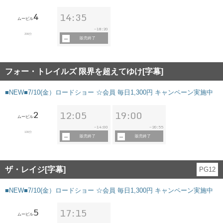
4
14:35
ムービル
18:20
~
206分
販売終了
フォー・トレイルズ 限界を超えてゆけ[字幕]
■NEW■7/10(金）ロードショー ☆会員 毎日1,300円 キャンペーン実施中
2
12:05
19:00
ムービル
14:00
20:55
~
~
106分
販売終了
販売終了
ザ・レイジ[字幕]
PG12
■NEW■7/10(金）ロードショー ☆会員 毎日1,300円 キャンペーン実施中
5
17:15
ムービル