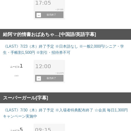
17:05
19:00
~
販売終了
給阿マ的情書おばあちゃ…[中国語/英語字幕]
《LAST》7/23（木）終了予定 ※日本語なし ※一般2,000円/シニア・学
生・手帳割1,500円 ※割引・招待券不可
1
12:00
ムービル
14:05
~
118分
販売終了
スーパーガール[字幕]
《LAST》7/30（木）終了予定 ※入場者特典配布終了 ☆会員 毎日1,300円
キャンペーン実施中
5
09:15
ムービル