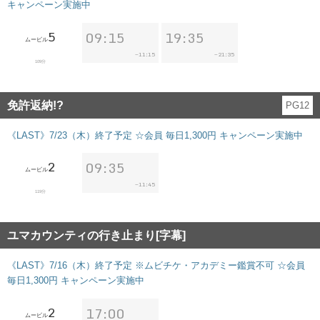
キャンペーン実施中
5
09:15
19:35
ムービル
11:15
21:35
~
~
109分
免許返納!?
PG12
《LAST》7/23（木）終了予定 ☆会員 毎日1,300円 キャンペーン実施中
2
09:35
ムービル
11:45
~
119分
ユマカウンティの行き止まり[字幕]
《LAST》7/16（木）終了予定 ※ムビチケ・アカデミー鑑賞不可 ☆会員
毎日1,300円 キャンペーン実施中
2
17:00
ムービル