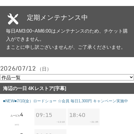
定期メンテナンス中
毎日AM3:00~AM6:00はメンテナンスのため、チケット購
入ができません。
まことに申し訳ございませんが、ご了承くださいませ。
2026/07/12
（日）
海辺の一日 4Kレストア[字幕]
■NEW■7/10(金）ロードショー ☆会員 毎日1,300円 キャンペーン実施中
4
09:15
18:40
ムービル
12:10
21:35
~
~
167分