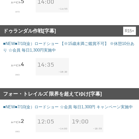
5
14:00
ムービル
16:55
~
167分
ドゥランダル作戦[字幕]
R15+
■NEW■7/10(金）ロードショー 【※15歳未満ご鑑賞不可】 ※休憩10分あ
り ☆会員 毎日1,300円実施中
4
14:35
ムービル
18:20
~
206分
フォー・トレイルズ 限界を超えてゆけ[字幕]
■NEW■7/10(金）ロードショー ☆会員 毎日1,300円 キャンペーン実施中
2
12:05
19:00
ムービル
14:00
20:55
~
~
106分