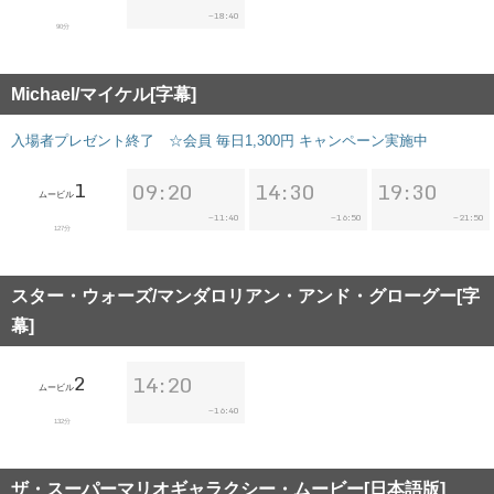
18:40
~
90分
Michael/マイケル[字幕]
入場者プレゼント終了 ☆会員 毎日1,300円 キャンペーン実施中
1
09:20
14:30
19:30
ムービル
11:40
16:50
21:50
~
~
~
127分
スター・ウォーズ/マンダロリアン・アンド・グローグー[字
幕]
2
14:20
ムービル
16:40
~
132分
ザ・スーパーマリオギャラクシー・ムービー[日本語版]