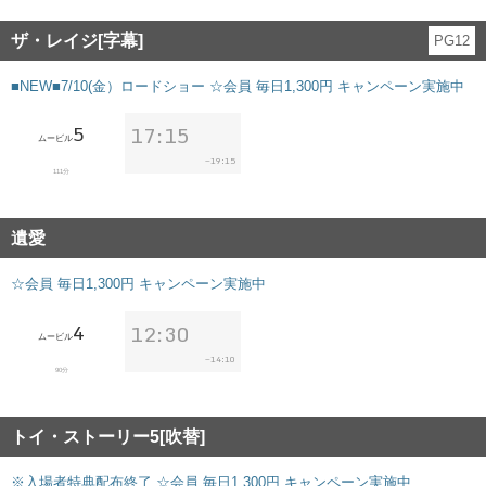
ザ・レイジ[字幕]
PG12
■NEW■7/10(金）ロードショー ☆会員 毎日1,300円 キャンペーン実施中
5
17:15
ムービル
19:15
~
111分
遺愛
☆会員 毎日1,300円 キャンペーン実施中
4
12:30
ムービル
14:10
~
90分
トイ・ストーリー5[吹替]
※入場者特典配布終了 ☆会員 毎日1,300円 キャンペーン実施中