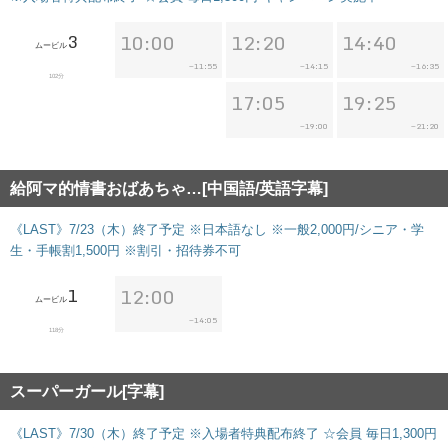
3
10:00
12:20
14:40
ムービル
11:55
14:15
16:35
~
~
~
102分
17:05
19:25
19:00
21:20
~
~
給阿マ的情書おばあちゃ…[中国語/英語字幕]
《LAST》7/23（木）終了予定 ※日本語なし ※一般2,000円/シニア・学
生・手帳割1,500円 ※割引・招待券不可
1
12:00
ムービル
14:05
~
118分
スーパーガール[字幕]
《LAST》7/30（木）終了予定 ※入場者特典配布終了 ☆会員 毎日1,300円