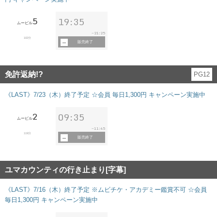
5
19:35
ムービル
21:25
~
102分
販売終了
免許返納!?
PG12
《LAST》7/23（木）終了予定 ☆会員 毎日1,300円 キャンペーン実施中
2
09:35
ムービル
11:45
~
119分
販売終了
ユマカウンティの行き止まり[字幕]
《LAST》7/16（木）終了予定 ※ムビチケ・アカデミー鑑賞不可 ☆会員
毎日1,300円 キャンペーン実施中