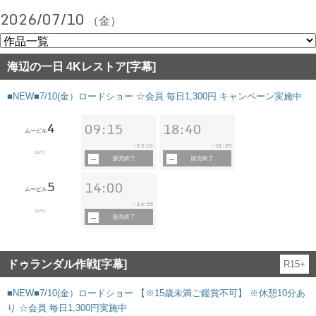
2026/07/10
（金）
海辺の一日 4Kレストア[字幕]
■NEW■7/10(金）ロードショー ☆会員 毎日1,300円 キャンペーン実施中
4
09:15
18:40
ムービル
12:10
21:35
~
~
167分
販売終了
販売終了
5
14:00
ムービル
16:55
~
167分
販売終了
ドゥランダル作戦[字幕]
R15+
■NEW■7/10(金）ロードショー 【※15歳未満ご鑑賞不可】 ※休憩10分あ
り ☆会員 毎日1,300円実施中