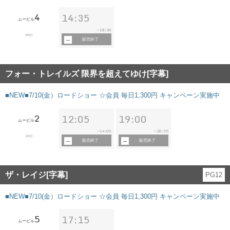
4
14:35
ムービル
18:20
~
206分
販売終了
フォー・トレイルズ 限界を超えてゆけ[字幕]
■NEW■7/10(金）ロードショー ☆会員 毎日1,300円 キャンペーン実施中
2
12:05
19:00
ムービル
14:00
20:55
~
~
106分
販売終了
販売終了
ザ・レイジ[字幕]
PG12
■NEW■7/10(金）ロードショー ☆会員 毎日1,300円 キャンペーン実施中
5
17:15
ムービル