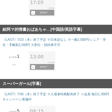
17:05
19:00
~
販売終了
給阿マ的情書おばあちゃ…[中国語/英語字幕]
《LAST》7/23（木）終了予定 ※日本語なし ※一般2,000円/シニア・学
生・手帳割1,500円 ※割引・招待券不可
1
12:00
ムービル
14:05
~
118分
販売終了
スーパーガール[字幕]
《LAST》7/30（木）終了予定 ※入場者特典配布終了 ☆会員 毎日1,300円
キャンペーン実施中
5
09:15
ムービル