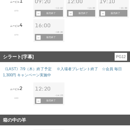
1
09:20
12:00
19:10
ムービル
11:40
14:20
21:30
~
~
~
127分
販売終了
販売終了
販売終了
4
16:00
ムービル
18:20
~
127分
販売終了
シラート[字幕]
PG12
《LAST》7/9（木）終了予定 ※入場者プレゼント終了 ☆会員 毎日
1,300円 キャンペーン実施中
2
12:20
ムービル
14:25
~
115分
販売終了
箱の中の羊