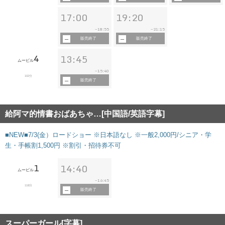
17:00
19:20
18:55
21:15
~
~
販売終了
販売終了
4
13:45
ムービル
15:40
~
102分
販売終了
給阿マ的情書おばあちゃ…[中国語/英語字幕]
■NEW■7/3(金）ロードショー ※日本語なし ※一般2,000円/シニア・学
生・手帳割1,500円 ※割引・招待券不可
1
14:40
ムービル
16:45
~
118分
販売終了
スーパーガール[字幕]