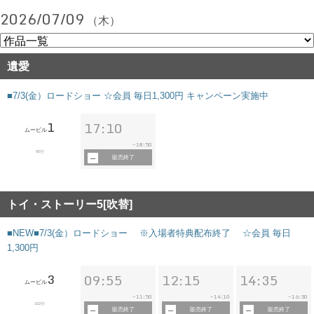
2026/07/09
（木）
遺愛
■7/3(金）ロードショー ☆会員 毎日1,300円 キャンペーン実施中
1
17:10
ムービル
18:50
~
90分
販売終了
トイ・ストーリー5[吹替]
■NEW■7/3(金）ロードショー ※入場者特典配布終了 ☆会員 毎日
1,300円
3
09:55
12:15
14:35
ムービル
11:50
14:10
16:30
~
~
~
102分
販売終了
販売終了
販売終了