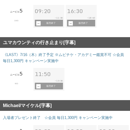
5
09:20
16:30
ムービル
11:30
18:40
~
~
119分
販売終了
販売終了
ユマカウンティの行き止まり[字幕]
《LAST》7/16（木）終了予定 ※ムビチケ・アカデミー鑑賞不可 ☆会員
毎日1,300円 キャンペーン実施中
5
11:50
ムービル
13:30
~
90分
販売終了
Michael/マイケル[字幕]
入場者プレゼント終了 ☆会員 毎日1,300円 キャンペーン実施中