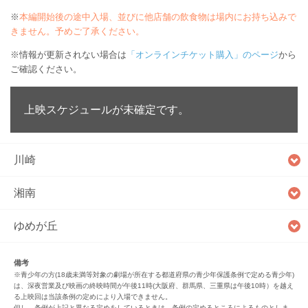
※
本編開始後の途中入場、並びに他店舗の飲食物は場内にお持ち込みで
きません。予めご了承ください。
※情報が更新されない場合は
「オンラインチケット購入」のページ
から
ご確認ください。
上映スケジュールが未確定です。
川崎
湘南
ゆめが丘
備考
※青少年の方(18歳未満等対象の劇場が所在する都道府県の青少年保護条例で定める青少年)
は、深夜営業及び映画の終映時間が午後11時(大阪府、群馬県、三重県は午後10時）を越え
る上映回は当該条例の定めにより入場できません。
但し、条例が上記と異なる定めをしているときは、条例の定めるところによるものとしま