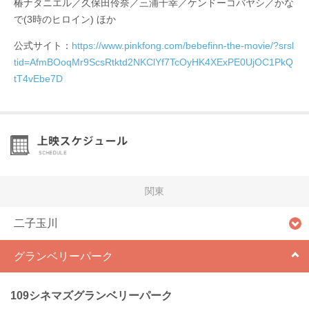
椿ナタニエル／久保田伶奈／三浦千幸／ケンドーコバヤシ／かな
で(3時のヒロイン) ほか
公式サイト：
https://www.pinkfong.com/bebefinn-the-movie/?srsl
tid=AfmBOoqMr9ScsRtktd2NKClYf7TcOyHK4XExPE0UjOC1PkQ
tT4vEbe7D
関東
二子玉川
グランベリーパーク
109シネマズグランベリーパーク