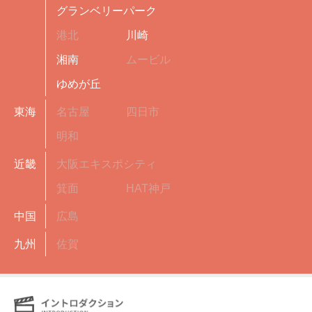
グランベリーパーク
港北
川崎
湘南
ムービル
ゆめが丘
東海
名古屋
四日市
明和
近畿
大阪エキスポシティ
箕面
HAT神戸
中国
広島
九州
佐賀