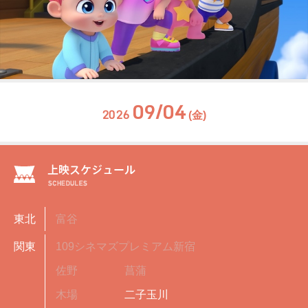
09/04
2026
(金)
東北
富谷
関東
109シネマズプレミアム新宿
佐野
菖蒲
木場
二子玉川