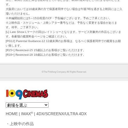
す。
大阪府においては16歳未満の方で保護者同伴でない場合は午後7時を過ぎる上映回にはご入
場いただけません。
※本編開始前には5～15分程度のCF・予告編がございます。予めご了承ください。
※上映作品・スケジュール・上映シアター番号などは、予告なく変更する場合がありま
す。何卒、ご了承下さい。
[L] Late Show Lマークの回はレイトショーとなります。サービス対象外の作品もございま
す。各劇場の鑑賞料金ページをご確認ください。
[PG12] Parental Guidance-12 12歳未満のお客様は、なるべく保護者同伴での鑑賞をお願
い致します。
[R15+] Restricted-15 15歳以上のお客様がご覧いただけます。
[R18+] Restricted-18 18歳以上のお客様がご覧いただけます。
©︎The Pinkfong Company All Rights Reserved.
®
HOME
|
IMAX
|
4DX/SCREENX/ULTRA 4DX
上映中の作品