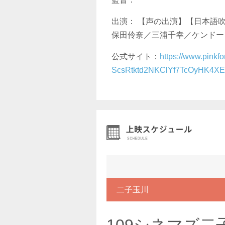
出演： 【声の出演】【日本語
保田伶奈／三浦千幸／ケンドーコ
公式サイト：
https://www.pinkf
ScsRtktd2NKClYf7TcOyHK4X
二子玉川
109シネマズ二