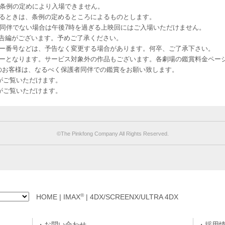
該条例の定めにより入場できません。
るときは、条例の定めるところによるものとします。
者同伴でない場合は午後7時を過ぎる上映回にはご入場いただけません。
予告編がございます。予めご了承ください。
ー番号などは、予告なく変更する場合があります。何卒、ご了承下さい。
はレイトショーとなります。サービス対象外の作品もございます。各劇場の鑑賞料金ペ
-12 12歳未満のお客様は、なるべく保護者同伴での鑑賞をお願い致します。
のお客様がご覧いただけます。
のお客様がご覧いただけます。
©︎The Pinkfong Company All Rights Reserved.
®
HOME
|
IMAX
|
4DX/SCREENX/ULTRA 4DX
お問い合わせ
採用