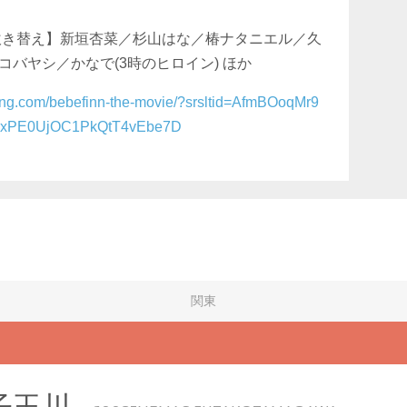
吹き替え】新垣杏菜／杉山はな／椿ナタニエル／久
バヤシ／かなで(3時のヒロイン) ほか
ong.com/bebefinn-the-movie/?srsltid=AfmBOoqMr9
ExPE0UjOC1PkQtT4vEbe7D
関東
子玉川