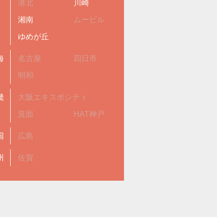
港北
川崎
湘南
ムービル
ゆめが丘
海
名古屋
四日市
明和
畿
大阪エキスポシティ
箕面
HAT神戸
国
広島
州
佐賀