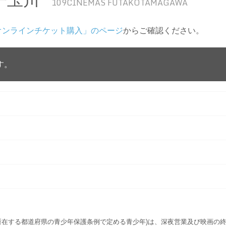
109CINEMAS FUTAKOTAMAGAWA
オンラインチケット購入」のページ
からご確認ください。
す。
所在する都道府県の青少年保護条例で定める青少年)は、深夜営業及び映画の終