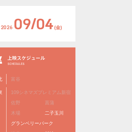
09/04
2026
(金)
北
富谷
東
109シネマズプレミアム新宿
佐野
菖蒲
木場
二子玉川
グランベリーパーク