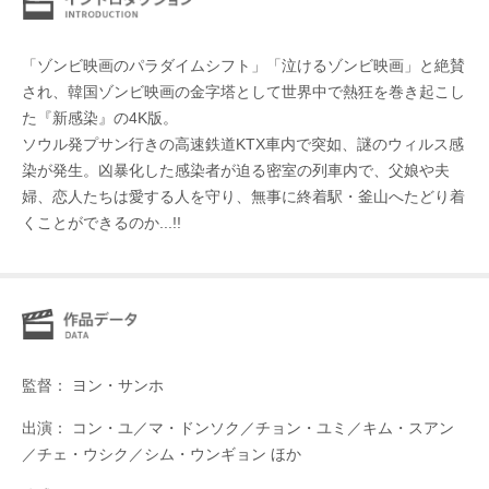
「ゾンビ映画のパラダイムシフト」「泣けるゾンビ映画」と絶賛
され、韓国ゾンビ映画の金字塔として世界中で熱狂を巻き起こし
た『新感染』の4K版。
ソウル発プサン行きの⾼速鉄道KTX⾞内で突如、謎のウィルス感
染が発生。凶暴化した感染者が迫る密室の列車内で、父娘や夫
婦、恋人たちは愛する人を守り、無事に終着駅・釜山へたどり着
くことができるのか...!!
監督： ヨン・サンホ
出演： コン・ユ／マ・ドンソク／チョン・ユミ／キム・スアン
／チェ・ウシク／シム・ウンギョン ほか