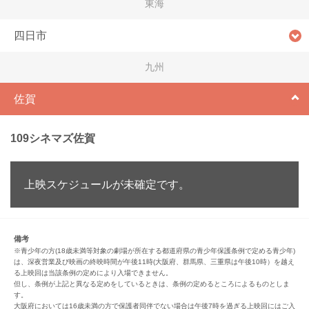
東海
四日市
九州
佐賀
109シネマズ佐賀
上映スケジュールが未確定です。
備考
※青少年の方(18歳未満等対象の劇場が所在する都道府県の青少年保護条例で定める青少年)
は、深夜営業及び映画の終映時間が午後11時(大阪府、群馬県、三重県は午後10時）を越え
る上映回は当該条例の定めにより入場できません。
但し、条例が上記と異なる定めをしているときは、条例の定めるところによるものとしま
す。
大阪府においては16歳未満の方で保護者同伴でない場合は午後7時を過ぎる上映回にはご入