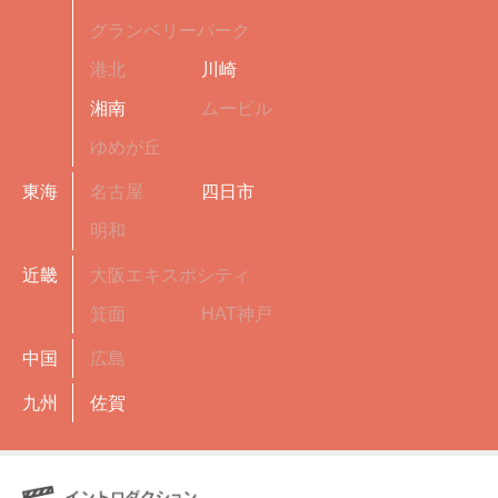
グランベリーパーク
港北
川崎
湘南
ムービル
ゆめが丘
東海
名古屋
四日市
明和
近畿
大阪エキスポシティ
箕面
HAT神戸
中国
広島
九州
佐賀