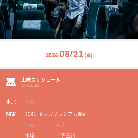
08/21
2026
(金)
東北
富谷
関東
109シネマズプレミアム新宿
佐野
菖蒲
木場
二子玉川