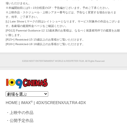
場いただけません。
※本編開始前には5～15分程度のCF・予告編がございます。予めご了承ください。
※上映作品・スケジュール・上映シアター番号などは、予告なく変更する場合がありま
す。何卒、ご了承下さい。
[L] Late Show Lマークの回はレイトショーとなります。サービス対象外の作品もございま
す。各劇場の鑑賞料金ページをご確認ください。
[PG12] Parental Guidance-12 12歳未満のお客様は、なるべく保護者同伴での鑑賞をお願
い致します。
[R15+] Restricted-15 15歳以上のお客様がご覧いただけます。
[R18+] Restricted-18 18歳以上のお客様がご覧いただけます。
©︎2016 NEXT ENTERTAINMENT WORLD & REDPETER FILM. All Rights Reserved.
®
HOME
|
IMAX
|
4DX/SCREENX/ULTRA 4DX
上映中の作品
公開予定作品