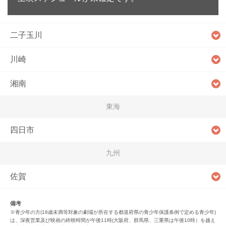
二子玉川
川崎
湘南
東海
四日市
九州
佐賀
備考
※青少年の方(18歳未満等対象の劇場が所在する都道府県の青少年保護条例で定める青少年)
は、深夜営業及び映画の終映時間が午後11時(大阪府、群馬県、三重県は午後10時）を越え