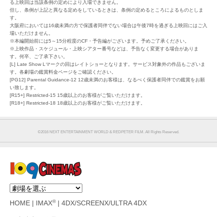
る上映回は当該条例の定めにより入場できません。
但し、条例が上記と異なる定めをしているときは、条例の定めるところによるものとしま
す。
大阪府においては16歳未満の方で保護者同伴でない場合は午後7時を過ぎる上映回にはご入
場いただけません。
※本編開始前には5～15分程度のCF・予告編がございます。予めご了承ください。
※上映作品・スケジュール・上映シアター番号などは、予告なく変更する場合がありま
す。何卒、ご了承下さい。
[L] Late Show Lマークの回はレイトショーとなります。サービス対象外の作品もございま
す。各劇場の鑑賞料金ページをご確認ください。
[PG12] Parental Guidance-12 12歳未満のお客様は、なるべく保護者同伴での鑑賞をお願
い致します。
[R15+] Restricted-15 15歳以上のお客様がご覧いただけます。
[R18+] Restricted-18 18歳以上のお客様がご覧いただけます。
©︎2016 NEXT ENTERTAINMENT WORLD & REDPETER FILM. All Rights Reserved.
®
HOME
|
IMAX
|
4DX/SCREENX/ULTRA 4DX