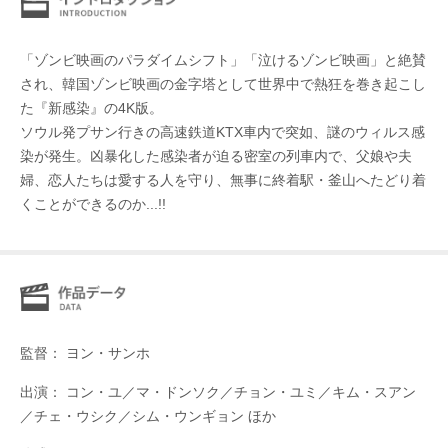
「ゾンビ映画のパラダイムシフト」「泣けるゾンビ映画」と絶賛
され、韓国ゾンビ映画の金字塔として世界中で熱狂を巻き起こし
た『新感染』の4K版。
ソウル発プサン行きの⾼速鉄道KTX⾞内で突如、謎のウィルス感
染が発生。凶暴化した感染者が迫る密室の列車内で、父娘や夫
婦、恋人たちは愛する人を守り、無事に終着駅・釜山へたどり着
くことができるのか...!!
監督： ヨン・サンホ
出演： コン・ユ／マ・ドンソク／チョン・ユミ／キム・スアン
／チェ・ウシク／シム・ウンギョン ほか