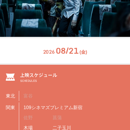
08/21
2026
(金)
東北
富谷
関東
109シネマズプレミアム新宿
佐野
菖蒲
木場
二子玉川