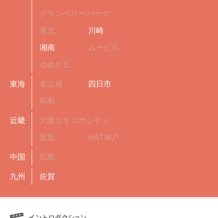
グランベリーパーク
港北
川崎
湘南
ムービル
ゆめが丘
東海
名古屋
四日市
明和
近畿
大阪エキスポシティ
箕面
HAT神戸
中国
広島
九州
佐賀