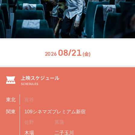
08/21
2026
(金)
東北
富谷
関東
109シネマズプレミアム新宿
佐野
菖蒲
木場
二子玉川