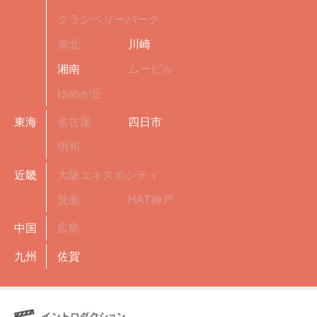
グランベリーパーク
港北
川崎
湘南
ムービル
ゆめが丘
東海
名古屋
四日市
明和
近畿
大阪エキスポシティ
箕面
HAT神戸
中国
広島
九州
佐賀