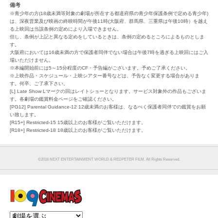
備考
※青少年の方(18歳未満等対象の劇場が所在する都道府県の青少年保護条例で定める青少年)
は、深夜営業及び映画の終映時間が午後11時(大阪府、群馬県、三重県は午後10時）を越え
る上映回は当該条例の定めにより入場できません。
但し、条例が上記と異なる定めをしているときは、条例の定めるところによるものとしま
す。
大阪府においては16歳未満の方で保護者同伴でない場合は午後7時を過ぎる上映回にはご入
場いただけません。
※本編開始前には5～15分程度のCF・予告編がございます。予めご了承ください。
※上映作品・スケジュール・上映シアター番号などは、予告なく変更する場合がありま
す。何卒、ご了承下さい。
[L] Late Show Lマークの回はレイトショーとなります。サービス対象外の作品もございま
す。各劇場の鑑賞料金ページをご確認ください。
[PG12] Parental Guidance-12 12歳未満のお客様は、なるべく保護者同伴での鑑賞をお願
い致します。
[R15+] Restricted-15 15歳以上のお客様がご覧いただけます。
[R18+] Restricted-18 18歳以上のお客様がご覧いただけます。
©︎2016 NEXT ENTERTAINMENT WORLD & REDPETER FILM. All Rights Reserved.