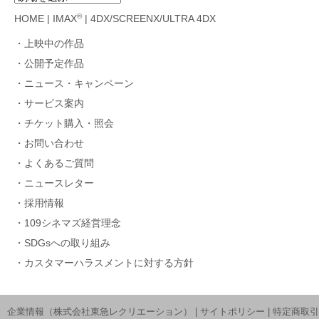
®
HOME
|
IMAX
|
4DX/SCREENX/ULTRA 4DX
上映中の作品
公開予定作品
ニュース・キャンペーン
サービス案内
チケット購入・照会
お問い合わせ
よくあるご質問
ニュースレター
採用情報
109シネマズ経営理念
SDGsへの取り組み
カスタマーハラスメントに対する方針
企業情報（株式会社東急レクリエーション）
|
サイトポリシー
|
特定商取引