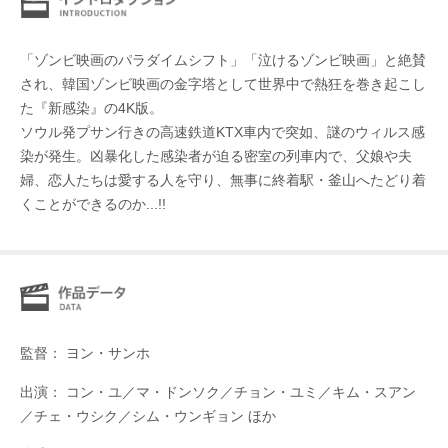
「ゾンビ映画のパラダイムシフト」「泣けるゾンビ映画」と絶賛
され、韓国ゾンビ映画の金字塔として世界中で熱狂を巻き起こし
た『新感染』の4K版。
ソウル発プサン行きの⾼速鉄道KTX⾞内で突如、謎のウィルス感
染が発生。凶暴化した感染者が迫る密室の列車内で、父娘や夫
婦、恋人たちは愛する人を守り、無事に終着駅・釜山へたどり着
くことができるのか...!!
監督： ヨン・サンホ
出演： コン・ユ／マ・ドンソク／チョン・ユミ／キム・スアン
／チェ・ウシク／シム・ウンギョン ほか