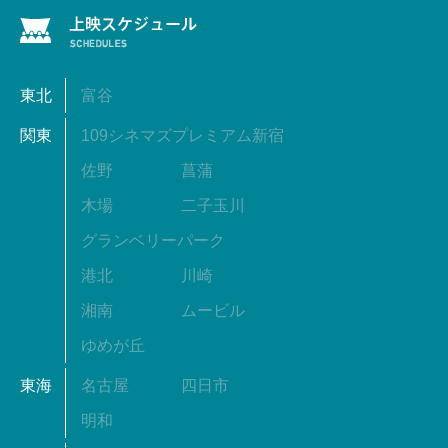
東北
富谷
関東
109シネマズプレミアム新宿
佐野
菖蒲
木場
二子玉川
グランベリーパーク
港北
川崎
湘南
ムービル
ゆめが丘
東海
名古屋
四日市
明和