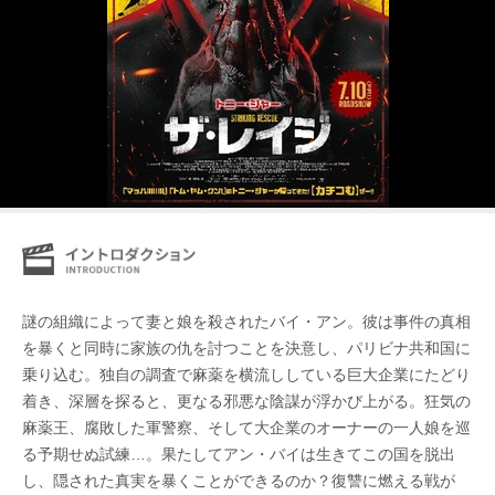
謎の組織によって妻と娘を殺されたバイ・アン。彼は事件の真相
を暴くと同時に家族の仇を討つことを決意し、パリビナ共和国に
乗り込む。独自の調査で麻薬を横流ししている巨大企業にたどり
着き、深層を探ると、更なる邪悪な陰謀が浮かび上がる。狂気の
麻薬王、腐敗した軍警察、そして大企業のオーナーの一人娘を巡
る予期せぬ試練…。果たしてアン・バイは生きてこの国を脱出
し、隠された真実を暴くことができるのか？復讐に燃える戦が