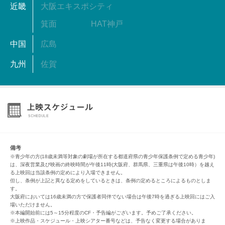
近畿
大阪エキスポシティ
箕面
HAT神戸
中国
広島
九州
佐賀
備考
※青少年の方(18歳未満等対象の劇場が所在する都道府県の青少年保護条例で定める青少年)
は、深夜営業及び映画の終映時間が午後11時(大阪府、群馬県、三重県は午後10時）を越え
る上映回は当該条例の定めにより入場できません。
但し、条例が上記と異なる定めをしているときは、条例の定めるところによるものとしま
す。
大阪府においては16歳未満の方で保護者同伴でない場合は午後7時を過ぎる上映回にはご入
場いただけません。
※本編開始前には5～15分程度のCF・予告編がございます。予めご了承ください。
※上映作品・スケジュール・上映シアター番号などは、予告なく変更する場合がありま