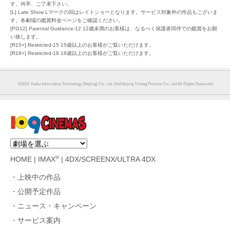
す。何卒、ご了承下さい。
[L] Late Show Lマークの回はレイトショーとなります。サービス対象外の作品もございま
す。各劇場の鑑賞料金ページをご確認ください。
[PG12] Parental Guidance-12 12歳未満のお客様は、なるべく保護者同伴での鑑賞をお願
い致します。
[R15+] Restricted-15 15歳以上のお客様がご覧いただけます。
[R18+] Restricted-18 18歳以上のお客様がご覧いただけます。
©︎2024 Youku Information Technology (Beijing) Co., Ltd. And Beijing Tmeng Pictures Co., Ltd.All Rights Reserved
®
HOME
|
IMAX
|
4DX/SCREENX/ULTRA 4DX
上映中の作品
公開予定作品
ニュース・キャンペーン
サービス案内