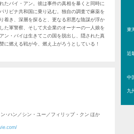
れたバイ・アン。彼は事件の真相を暴くと同時に
パリビナ共和国に乗り込む。独自の調査で麻薬を
り着き、深層を探ると、更なる邪悪な陰謀が浮か
した軍警察、そして大企業のオーナーの一人娘を
東
アン・バイは生きてこの国を脱出し、隠された真
讐に燃える戦が今、燃え上がろうとしている！
近
中
九
ソン･ハン／シン・ユー／フィリップ・クン ほか
vie.com/