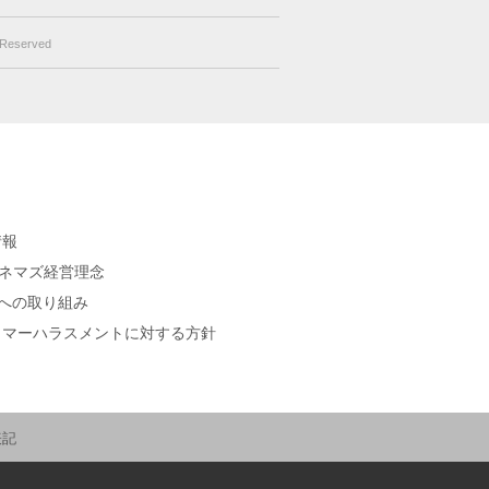
s Reserved
情報
シネマズ経営理念
sへの取り組み
タマーハラスメントに対する方針
表記