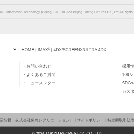
uku Information Technology (Beijing) Co., Ltd. And Beijing Tmeng Pictures Co., Ltd.All Right
®
HOME
|
IMAX
|
4DX/SCREENX/ULTRA 4DX
お問い合わせ
採用
よくあるご質問
109
ニュースレター
SDG
カス
業情報（株式会社東急レクリエーション）
|
サイトポリシー
|
特定商取引法
©
2024
TOKYU RECREATION CO.,LTD.