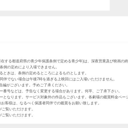
所在する都道府県の青少年保護条例で定める青少年)は、深夜営業及び映画の終
該条例の定めにより入場できません。
るときは、条例の定めるところによるものとします。
者同伴でない場合は午後7時を過ぎる上映回にはご入場いただけません。
予告編がございます。予めご了承ください。
ー番号などは、予告なく変更する場合があります。何卒、ご了承下さい。
はレイトショーとなります。サービス対象外の作品もございます。各劇場の鑑賞料金ペ
-12 12歳未満のお客様は、なるべく保護者同伴での鑑賞をお願い致します。
のお客様がご覧いただけます。
のお客様がご覧いただけます。