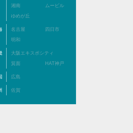
湘南
ムービル
ゆめが丘
海
名古屋
四日市
明和
畿
大阪エキスポシティ
箕面
HAT神戸
国
広島
州
佐賀