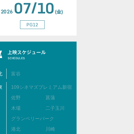
07/10
2026
(金)
PG12
北
富谷
東
109シネマズプレミアム新宿
佐野
菖蒲
木場
二子玉川
グランベリーパーク
港北
川崎