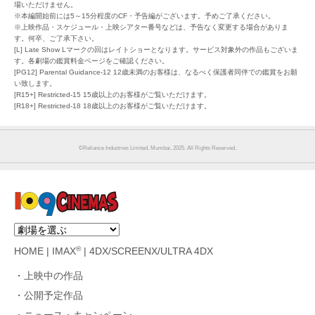
場いただけません。
※本編開始前には5～15分程度のCF・予告編がございます。予めご了承ください。
※上映作品・スケジュール・上映シアター番号などは、予告なく変更する場合がありま
す。何卒、ご了承下さい。
[L] Late Show Lマークの回はレイトショーとなります。サービス対象外の作品もございま
す。各劇場の鑑賞料金ページをご確認ください。
[PG12] Parental Guidance-12 12歳未満のお客様は、なるべく保護者同伴での鑑賞をお願
い致します。
[R15+] Restricted-15 15歳以上のお客様がご覧いただけます。
[R18+] Restricted-18 18歳以上のお客様がご覧いただけます。
©︎Reliance Industries Limited, Mumbai, 2025. All Rights Reserved.
®
HOME
|
IMAX
|
4DX/SCREENX/ULTRA 4DX
上映中の作品
公開予定作品