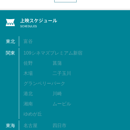
東北
富谷
関東
109シネマズプレミアム新宿
佐野
菖蒲
木場
二子玉川
グランベリーパーク
港北
川崎
湘南
ムービル
ゆめが丘
東海
名古屋
四日市