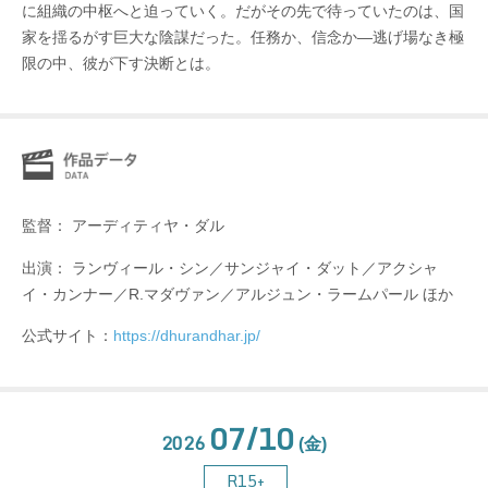
に組織の中枢へと迫っていく。だがその先で待っていたのは、国
家を揺るがす巨大な陰謀だった。任務か、信念か―逃げ場なき極
限の中、彼が下す決断とは。
監督： アーディティヤ・ダル
出演： ランヴィール・シン／サンジャイ・ダット／アクシャ
イ・カンナー／R.マダヴァン／アルジュン・ラームパール ほか
公式サイト：
https://dhurandhar.jp/
07/10
2026
(金)
R15+