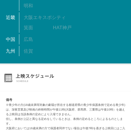
明和
近畿
大阪エキスポシティ
箕面
HAT神戸
中国
広島
九州
佐賀
備考
※青少年の方(18歳未満等対象の劇場が所在する都道府県の青少年保護条例で定める青少年)
は、深夜営業及び映画の終映時間が午後11時(大阪府、群馬県、三重県は午後10時）を越え
る上映回は当該条例の定めにより入場できません。
但し、条例が上記と異なる定めをしているときは、条例の定めるところによるものとしま
す。
大阪府においては16歳未満の方で保護者同伴でない場合は午後7時を過ぎる上映回にはご入