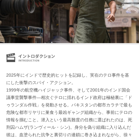
2025年にインドで歴史的ヒットを記録し、実在のテロ事件を基
にした衝撃のスパイ・アクション。
1999年の航空機ハイジャック事件、そして2001年のインド国会
議事堂襲撃事件―相次ぐテロに揺れるインド政府は極秘裏に「ド
ゥランダル作戦」を発動させる。パキスタンの都市カラチで最も
危険な都市リヤリに巣食う最凶ギャング組織から、事前にテロの
情報を掴むこと。潜入という最高難度の任務に選ばれたのは、死
刑囚ハムザ(ランヴィール・シン)。身分を偽り組織に入り込んだ
彼は、血塗られた抗争と裏切りの連鎖に巻き込まれながら、徐々