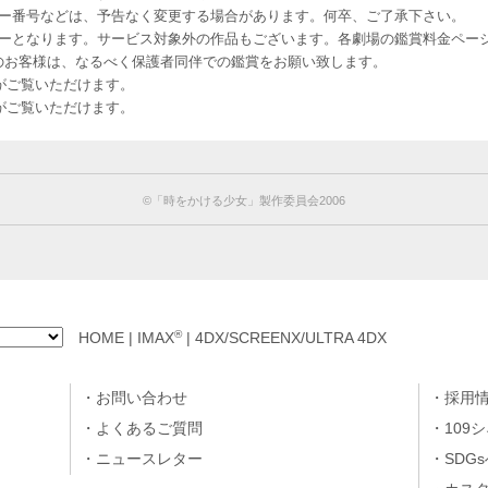
ー番号などは、予告なく変更する場合があります。何卒、ご了承下さい。
はレイトショーとなります。サービス対象外の作品もございます。各劇場の鑑賞料金ペ
-12 12歳未満のお客様は、なるべく保護者同伴での鑑賞をお願い致します。
のお客様がご覧いただけます。
のお客様がご覧いただけます。
©「時をかける少女」製作委員会2006
®
HOME
|
IMAX
|
4DX/SCREENX/ULTRA 4DX
お問い合わせ
採用
よくあるご質問
109
ニュースレター
SDG