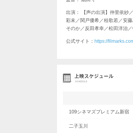
出演： 【声の出演】仲里依紗
彩未／関戸優希／桂歌若／安藤
そのか／反田孝幸／松田洋治／
公式サイト：
https://filmarks.
109シネマズプレミアム新宿
二子玉川