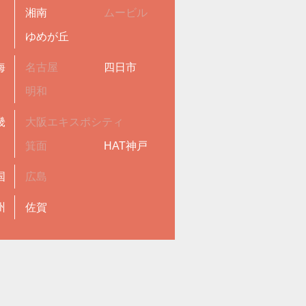
湘南
ムービル
ゆめが丘
海
名古屋
四日市
明和
畿
大阪エキスポシティ
箕面
HAT神戸
国
広島
州
佐賀