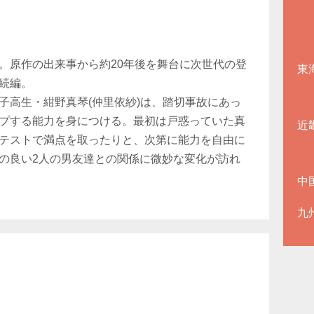
。原作の出来事から約20年後を舞台に次世代の登
東
続編。
子高生・紺野真琴(仲里依紗)は、踏切事故にあっ
プする能力を身につける。最初は戸惑っていた真
近
テストで満点を取ったりと、次第に能力を自由に
の良い2人の男友達との関係に微妙な変化が訪れ
中
九