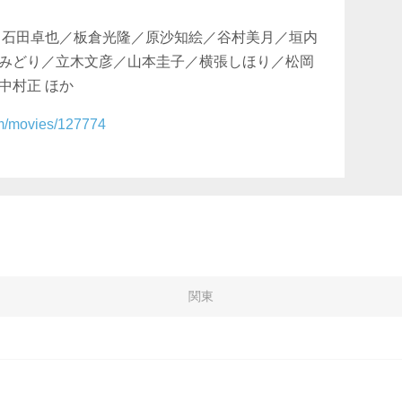
／石田卓也／板倉光隆／原沙知絵／谷村美月／垣内
みどり／立木文彦／山本圭子／横張しほり／松岡
中村正 ほか
com/movies/127774
関東