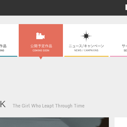
K
The Girl Who Leapt Through Time