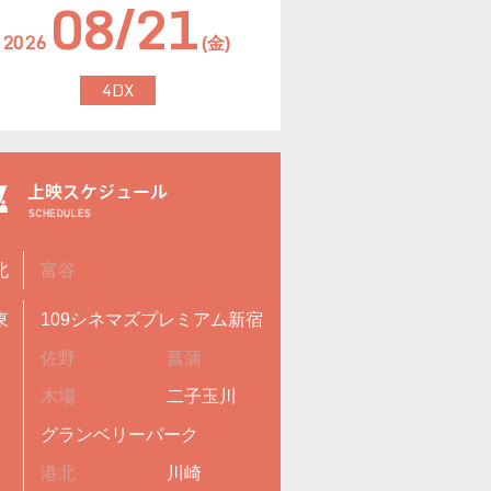
08/21
2026
(金)
4DX
北
富谷
東
109シネマズプレミアム新宿
佐野
菖蒲
木場
二子玉川
グランベリーパーク
港北
川崎